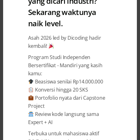
yang dicari industri?
Sekarang waktunya
Dulu Takut Tes Live Coding, Kini
naik level.
Berhasil Jadi IT Perusahaan
Besar
Asah 2026 led by Dicoding hadir
kembali!
Gladisti Geraldia
12 May 2026
Program Studi Independen
Bersertifikat - Mandiri yang kasih
kamu:
BAGIKAN
Beasiswa senilai Rp14.000.000
Konversi hingga 20 SKS
Portofolio nyata dari Capstone
Project
Review kode langsung sama
Cerita Natan Enggal Swasono Lulusan
Expert + AI
Program Intensif Dicoding
Terbuka untuk mahasiswa aktif