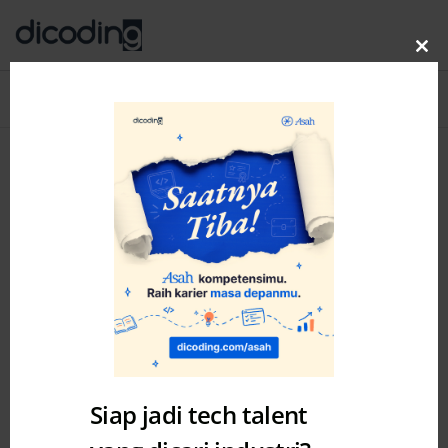
Clo
thi
Blog
MENU
mo
Siap jadi tech talent
Asah
Story