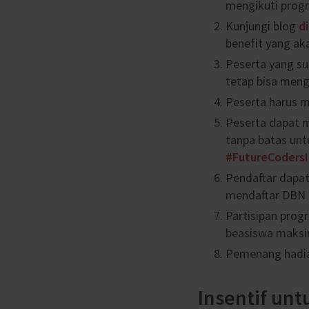
mengikuti progr
Kunjungi blog
d
benefit yang ak
Peserta yang s
tetap bisa meng
Peserta harus m
Peserta dapat m
tanpa batas un
#FutureCoders
Pendaftar dapa
mendaftar DBN p
Partisipan progr
beasiswa maksi
Pemenang hadia
Insentif un