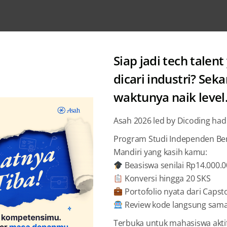
Siap jadi tech talent
dicari industri? Sek
waktunya naik level
Dicoding
Dico
Asah 2026 led by Dicoding had
Dicodin
Program Studi Independen Bers
Mandiri yang kasih kamu:
Referra
Beasiswa senilai Rp14.000.
Konversi hingga 20 SKS
Dicodi
Portofolio nyata dari Capst
Review kode langsung sama 
Terbuka untuk mahasiswa akti
BAGIKAN