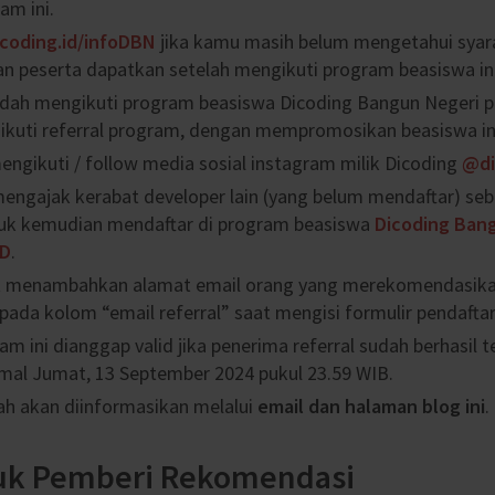
am ini.
icoding.id/infoDBN
jika kamu masih belum mengetahui syar
an peserta dapatkan setelah mengikuti program beasiswa ini
udah mengikuti program beasiswa Dicoding Bangun Negeri 
ikuti referral program, dengan mempromosikan beasiswa ini
engikuti / follow media sosial instagram milik Dicoding
@di
engajak kerabat developer lain (yang belum mendaftar) se
tuk kemudian mendaftar di program beasiswa
Dicoding Ban
ID
.
t menambahkan alamat email orang yang merekomendasik
ada kolom “email referral” saat mengisi formulir pendaftar
am ini dianggap valid jika penerima referral sudah berhasil 
mal Jumat, 13 September 2024 pukul 23.59 WIB.
h akan diinformasikan melalui
email dan halaman blog ini
.
tuk Pemberi Rekomendasi