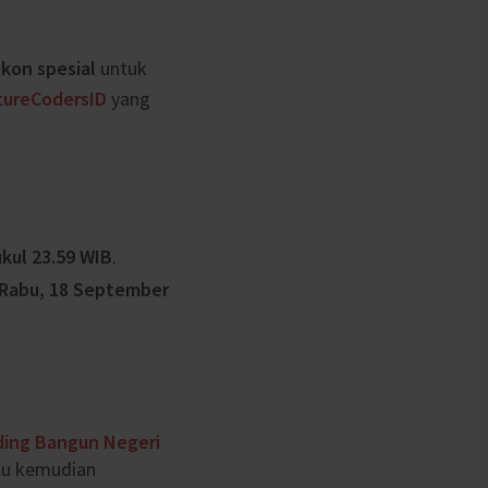
skon spesial
untuk
tureCodersID
yang
kul 23.59 WIB
.
Rabu, 18 September
ding Bangun Negeri
ulu kemudian