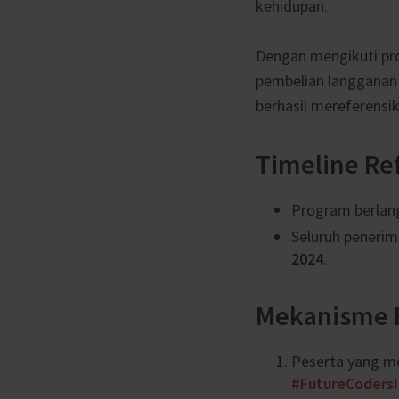
kehidupan.
Dengan mengikuti pro
pembelian langganan 
berhasil mereferens
Timeline Re
Program berlan
Seluruh penerim
2024
.
Mekanisme R
Peserta yang me
#FutureCoders