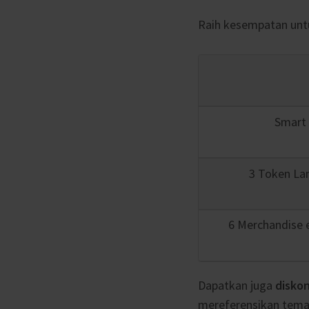
Raih kesempatan untu
Smart 
3 Token La
6 Merchandise e
Dapatkan juga
diskon
mereferensikan tema