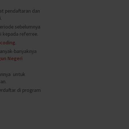
at pendaftaran dan
.
periode sebelumnya
 kepada referree.
coding
.
banyak-banyaknya
gun Negeri
annya untuk
an.
terdaftar di program