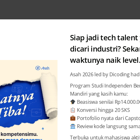
Siap jadi tech talent
dicari industri? Sek
waktunya naik level
Posts by: Wahyu Damar Jati
Asah 2026 led by Dicoding had
Program Studi Independen Bers
Mandiri yang kasih kamu:
Beasiswa senilai Rp14.000.
Konversi hingga 20 SKS
Portofolio nyata dari Capst
Review kode langsung sama 
Terbuka untuk mahasiswa akti