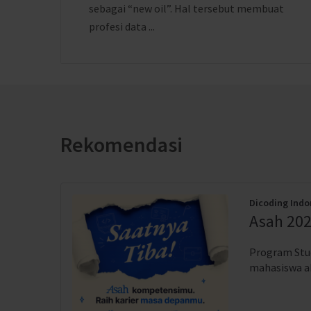
sebagai “new oil”. Hal tersebut membuat
profesi data ...
Rekomendasi
Dicoding Indo
Asah 202
Program Stud
mahasiswa akt