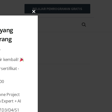
BELAJAR PEMROGRAMAN GRATIS
Close
this
module
 yang
arang
.
ir kembali!
ertifikat -
000
one Project
Expert + AI
f D3/D4/S1