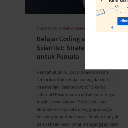
3 YEARS AGO
BY
WAHYU DAMAR JATI
Belajar Coding ala Data
Scientist: Strategi Jitu
untuk Pemula
Pendahuluan Hi, Devs! Apakah kalian
tertarik untuk belajar coding dan bercita-
cita menjadi data scientist? Jika iya,
selamat! Kesempatan untuk meraihnya
masih terbuka lebar. Profesi ini kian
diminati karena data dianggap sebagai
hal yang sangat berharga. Bahkan banyak
perusahaan besar yang menganggap data