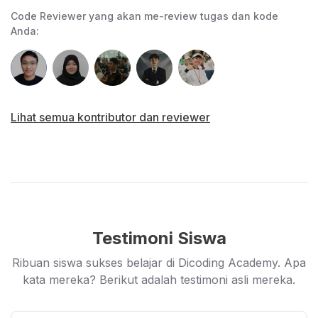
berbasis Python.
Ujian akhir kelas
Code Reviewer yang akan me-review tugas dan kode
Anda:
Submission: Mengimplementasikan algoritma Naive Bayes
dan uji hipotesis dengan studi kasus.
Lihat semua kontributor dan reviewer
Testimoni Siswa
Ribuan siswa sukses belajar di Dicoding Academy. Apa
kata mereka? Berikut adalah testimoni asli mereka.