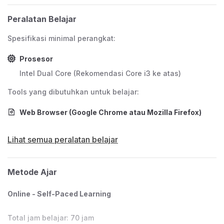
profesional lainnya.
Peralatan Belajar
Memahami probabilitas dan statistika membantu
Spesifikasi minimal perangkat:
Anda merangkum serta menggambarkan data,
sekaligus memahami pola dan ketidakpastian
Prosesor
yang terkandung di dalamnya.
Intel Dual Core (Rekomendasi Core i3 ke atas)
Tools yang dibutuhkan untuk belajar:
Target dan Sasaran Siswa
Web Browser (Google Chrome atau Mozilla Firefox)
Kelas ini ditujukan bagi data scientist atau
Lihat semua peralatan belajar
AI/ML engineer yang ingin membangun
fondasi matematika yang kuat agar dapat
menganalisis data atau membangun model
Metode Ajar
machine learning secara lebih efektif.
Online - Self-Paced Learning
Kelas dapat diikuti oleh siswa yang melek IT
sehingga wajib memiliki dan dapat
Total jam belajar: 70 jam