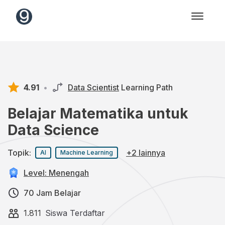
4.91
•
Data Scientist
Learning Path
Belajar Matematika untuk
Data Science
Topik:
+2 lainnya
AI
Machine Learning
Level: Menengah
70 Jam Belajar
1.811
Siswa Terdaftar