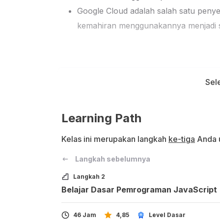
Google Cloud adalah salah satu penye
kemahiran menggunakannya menjadi skil
Target dan Sasaran Siswa
Sel
Kelas ini ditujukan untuk individu 
Developer dengan standar kompetens
Learning Path
Kelas dapat diikuti oleh siswa yang 
Kelas ini merupakan langkah
ke-tiga
Anda u
mengoperasikan komputer dengan b
Langkah sebelumnya
Kelas ini didesain untuk siswa ya
JavaScript.
Langkah 2
Siswa harus bisa belajar mandiri, 
Belajar Dasar Pemrograman JavaScript
dan tertarik pada subjek materi, kar
46 Jam
4,85
Level Dasar
berguna tanpa keseriusan siswa unt