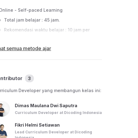
Online - Self-paced Learning
Total jam belajar : 45 jam.
Rekomendasi waktu belajar : 10 jam per
minggu (selesai dalam 32 hari).
hat semua metode ajar
Anda tentukan sendiri berapa lama waktu
yang akan digunakan untuk belajar materi
kelas ini selama masih aktif terdaftar pada
ntributor
3
kelas.
Fasilitas Pengajaran
rriculum Developer yang membangun kelas ini:
Materi bacaan elektronik : Materi akan
Dimas Maulana Dwi Saputra
disajikan dalam bentuk teks dan bacaan.
Curriculum Developer at Dicoding Indonesia
Forum diskusi : Setiap kelas memiliki sebuah
Fikri Helmi Setiawan
forum diskusi yang dapat Anda gunakan
Lead Curriculum Developer at Dicoding
Indonesia