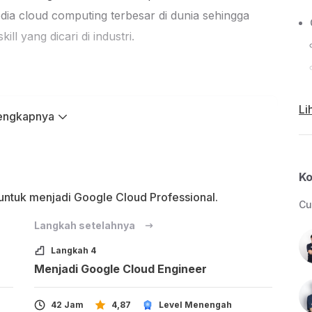
dia cloud computing terbesar di dunia sehingga
l yang dicari di industri.
Li
engkapnya
yang ingin melangkah menjadi seorang Back-End
i internasional milik Google.
Ko
melek IT sehingga wajib memiliki dan dapat
ntuk menjadi Google Cloud Professional.
aik.
Cu
ng sudah paham dengan bahasa pemrograman
Langkah setelahnya
Langkah 4
berkomitmen, benar-benar punya rasa ingin tahu,
Menjadi Google Cloud Engineer
ena sebaik apa pun materi kelas ini, tidak akan
42 Jam
4,87
Level Menengah
uk belajar, berlatih, dan mencoba.