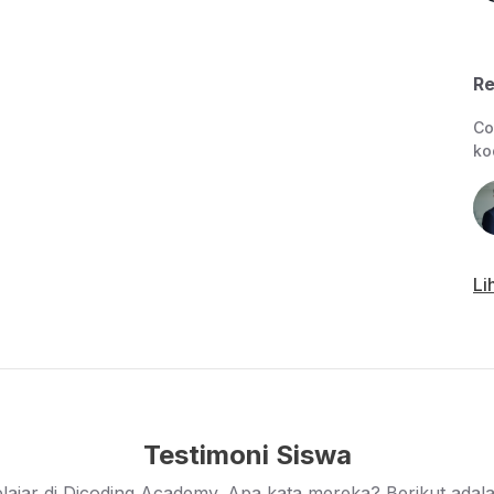
t RESTful API sederhana secara mandiri untuk
kasi.
Re
Co
ko
Li
Testimoni Siswa
lajar di Dicoding Academy. Apa kata mereka? Berikut adalah