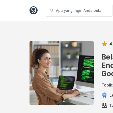
4
Bel
En
Go
Topik
L
1