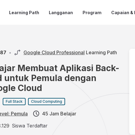
Learning Path
Langganan
Program
Capaian &
.87
•
Google Cloud Professional
Learning Path
ajar Membuat Aplikasi Back-
d untuk Pemula dengan
ogle Cloud
:
Full Stack
Cloud Computing
evel: Pemula
45 Jam Belajar
3.129
Siswa Terdaftar