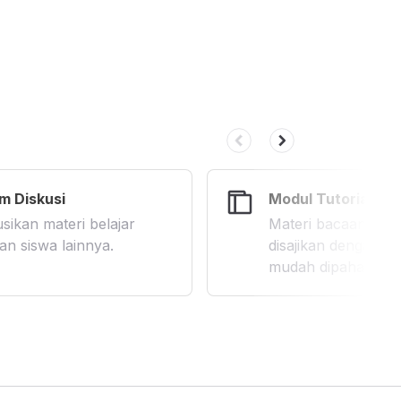
m Diskusi
Modul Tutorial
sikan materi belajar
Materi bacaan elek
an siswa lainnya.
disajikan dengan b
mudah dipahami.