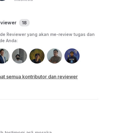
untuk bertanya dan berdiskusi.
Evaluasi pembelajaran :
Ujian akhir kelas
viewer
18
Submission (Proyek Akhir) Bookshelf API
de Reviewer yang akan me-review tugas dan
membuat Back-End dari aplikasi catatan
de Anda:
yang memiliki fungsi Create, Read,
Update, dan Delete.
Sertifikat kompetensi.
hat semua kontributor dan reviewer
 testimoni asli mereka.