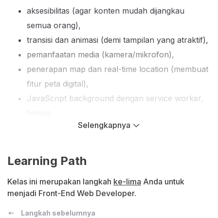
aksesibilitas (agar konten mudah dijangkau
semua orang),
transisi dan animasi (demi tampilan yang atraktif),
pemanfaatan media (kamera/mikrofon),
penerapan map dan real-time location (membuat
fitur peta digital),
JavaScript background dengan service worker,
hingga
Selengkapnya
progressive web apps (yang dapat berjalan
offline dan diinstal layaknya aplikasi native) serta
strategi deployment.
Learning Path
Melalui beragam topik komprehensif ini, Anda akan
Kelas ini merupakan langkah
ke-lima
Anda untuk
menjadi Front-End Web Developer.
dibekali pengetahuan dan praktik agar mampu
menyajikan aplikasi web yang responsif, mudah
Langkah sebelumnya