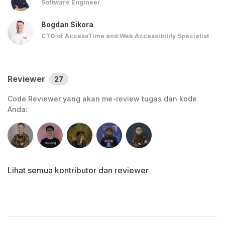
Software Engineer
dapat dimanfaatkan untuk bertanya dan berdiskusi.
Bogdan Sikora
Evaluasi pembelajaran
: berupa tugas besar
CTO of AccessTime and Web Accessibility Specialist
pengembangan aplikasi web dengan
experience
dan
fungsionalitas yang baik ketika diakses pada perangkat
mobile.
Reviewer
27
Sertifikat kompetensi
: diberikan kepada peserta yang
Code Reviewer yang akan me-review tugas dan kode
Anda:
berhasil menyelesaikan seluruh materi, tugas, serta proyek
akhir dengan standar yang ditetapkan..
Lihat semua kontributor dan reviewer