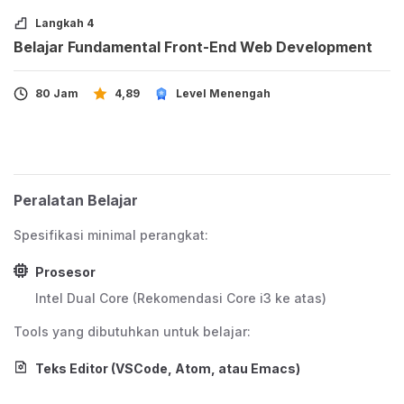
digunakan, dapat di-maintenance dengan efisien,
Langkah 4
sekaligus canggih ketika diakses pada perangkat
Belajar Fundamental Front-End Web Development
mobile.
80 Jam
4,89
Level Menengah
Target dan Sasaran Siswa
Kelas ini ditujukan untuk seorang Front-End
Web Developer yang ingin mengembangkan
Peralatan Belajar
website optimal, mudah digunakan, serta
Spesifikasi minimal perangkat:
canggih di berbagai perangkat terutama
Prosesor
smartphone.
Intel Dual Core (Rekomendasi Core i3 ke atas)
Kelas dapat diikuti oleh siswa yang melek IT,
minimal memiliki kemampuan dasar
Tools yang dibutuhkan untuk belajar:
pengoperasian komputer, serta sudah
Teks Editor (VSCode, Atom, atau Emacs)
menguasai HTML, CSS, dan JavaScript.