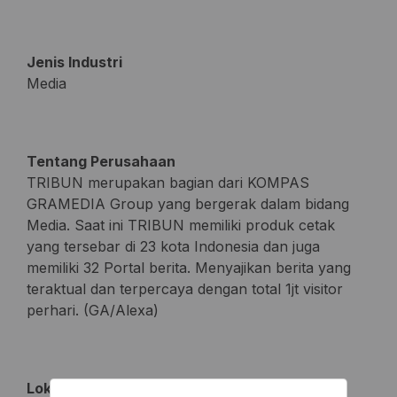
Jenis Industri
Media
Tentang Perusahaan
TRIBUN merupakan bagian dari KOMPAS
GRAMEDIA Group yang bergerak dalam bidang
Media. Saat ini TRIBUN memiliki produk cetak
yang tersebar di 23 kota Indonesia dan juga
memiliki 32 Portal berita. Menyajikan berita yang
teraktual dan terpercaya dengan total 1jt visitor
perhari. (GA/Alexa)
Lokasi Kerja