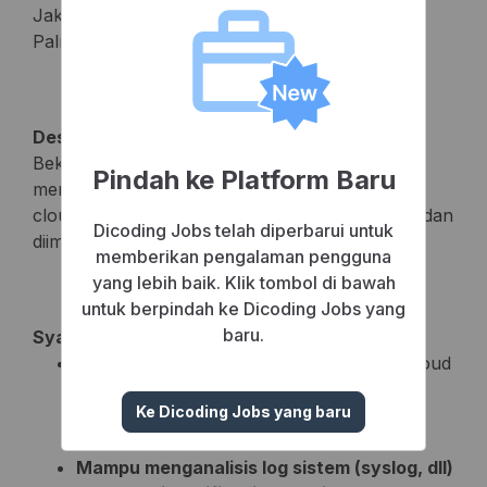
Jakarta Pusat
Palmerah, DKI Jakarta, Indonesia
Deskripsi Pekerjaan
Bekerja sebagai DevOps Engineer - untuk
Pindah ke Platform Baru
menghandle (maintain dan developing) sistem
cloud AWS, serta membangun proses otomasi dan
Dicoding Jobs telah diperbarui untuk
diimplementasikan kedalam sistem
memberikan pengalaman pengguna
yang lebih baik. Klik tombol di bawah
untuk berpindah ke Dicoding Jobs yang
baru.
Syarat Pelamar
WAJIB MEMILIKI
pengalaman di bidang cloud
system khususnya produk
AMAZON WEB
Ke Dicoding Jobs yang baru
SERVICES (Maintenance dan developing
AWS Cloud)
Mampu menganalisis log sistem (syslog, dll)