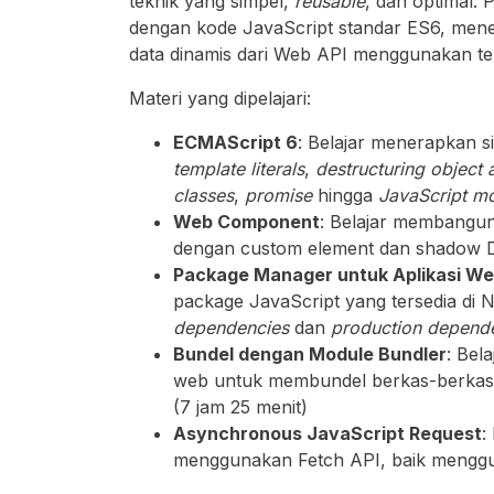
teknik yang simpel,
reusable
, dan optimal. 
dengan kode JavaScript standar ES6, me
data dinamis dari Web API menggunakan te
Materi yang dipelajari:
ECMAScript 6
: Belajar menerapkan s
template literals
,
destructuring object 
classes
,
promise
hingga
JavaScript m
Web Component
: Belajar membangun
dengan custom element dan shadow D
Package Manager untuk Aplikasi W
package JavaScript yang tersedia di
dependencies
dan
production depend
Bundel dengan Module Bundler
: Bel
web untuk membundel berkas-berkas Jav
(7 jam 25 menit)
Asynchronous JavaScript Request
:
menggunakan Fetch API, baik mengg