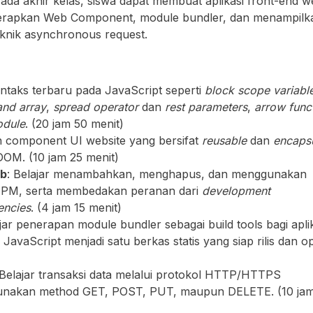
Pada akhir kelas, siswa dapat membuat aplikasi front-end 
nerapkan Web Component, module bundler, dan menampilk
knik asynchronous request.
intaks terbaru pada JavaScript seperti
block scope variabl
and array
,
spread operator
dan
rest parameters
,
arrow func
odule
. (20 jam 50 menit)
 component UI website yang bersifat
reusable
dan
encaps
OM. (10 jam 25 menit)
eb
: Belajar menambahkan, menghapus, dan menggunakan
 NPM, serta membedakan peranan dari
development
encies
. (4 jam 15 menit)
ajar penerapan module bundler sebagai build tools bagi apli
aScript menjadi satu berkas statis yang siap rilis dan op
 Belajar transaksi data melalui protokol HTTP/HTTPS
unakan method GET, POST, PUT, maupun DELETE. (10 ja