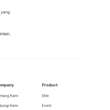
 yang
lajar,
ompany
Product
ntang Kami
Elite
bungi Kami
Event