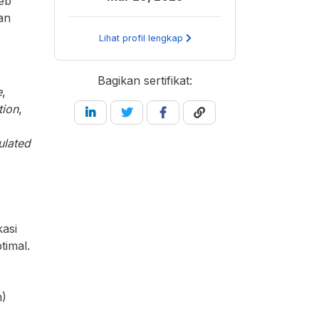
web
an
Lihat profil lengkap
Bagikan sertifikat:
e
,
tion
,
ulated
kasi
timal.
m)