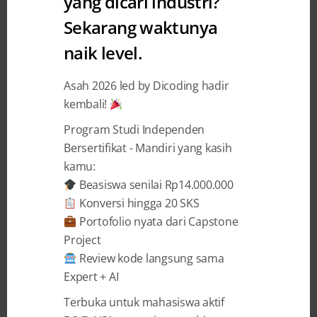
yang dicari industri?
Memberikan Beasiswa Academy
Sekarang waktunya
Kotlin Android Developer Expert
naik level.
Dicoding Indonesia
1 May 2018
Asah 2026 led by Dicoding hadir
kembali!
Program Studi Independen
BAGIKAN
Bersertifikat - Mandiri yang kasih
kamu:
Beasiswa senilai Rp14.000.000
Konversi hingga 20 SKS
Portofolio nyata dari Capstone
Yayasan Pendidikan Telkom (YPT)
adalah
Project
sebuah yayasan yang mengusung
Review kode langsung sama
konsep
One Pipe Education System
(OPES)
Expert + AI
dan tersebar di seluruh wilayah Indonesia.
Terbuka untuk mahasiswa aktif
Berdiri sejak 2015, YPT merupakan