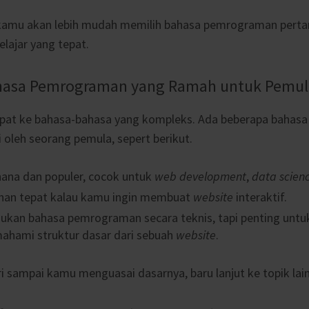
 kamu akan lebih mudah memilih bahasa pemrograman perta
lajar yang tepat.
Bahasa Pemrograman yang Ramah untuk Pemul
pat ke bahasa-bahasa yang kompleks. Ada beberapa bahas
i oleh seorang pemula, sepert berikut.
ana dan populer, cocok untuk
web development
,
data scien
lihan tepat kalau kamu ingin membuat
website
interaktif.
kan bahasa pemrograman secara teknis, tapi penting untu
ahami struktur dasar dari sebuah
website
.
jari sampai kamu menguasai dasarnya, baru lanjut ke topik lai