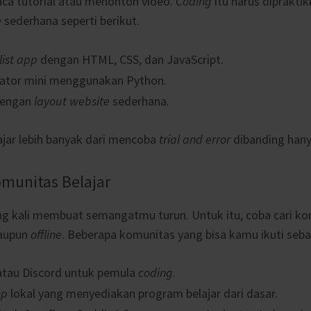
a tutorial atau menonton video.
Coding
itu harus diprakti
e
sederhana seperti berikut.
list app
dengan HTML, CSS, dan JavaScript.
ator mini menggunakan Python.
dengan
layout website
sederhana.
ajar lebih banyak dari mencoba
trial and error
dibanding hany
munitas Belajar
ing kali membuat semangatmu turun. Untuk itu, coba cari ko
upun
offline
. Beberapa komunitas yang bisa kamu ikuti sebag
atau Discord untuk pemula
coding
.
mp
lokal yang menyediakan program belajar dari dasar.