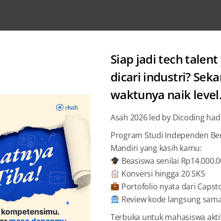
Siap jadi tech talent
dicari industri? Sek
waktunya naik level
Academy
De
Asah 2026 led by Dicoding had
Tips Be
Program Studi Independen Bers
Mandiri yang kasih kamu:
Tanpa B
Beasiswa senilai Rp14.000.
Konversi hingga 20 SKS
Dicodi
Portofolio nyata dari Capst
Review kode langsung sama 
Terbuka untuk mahasiswa akti
BAGIKAN