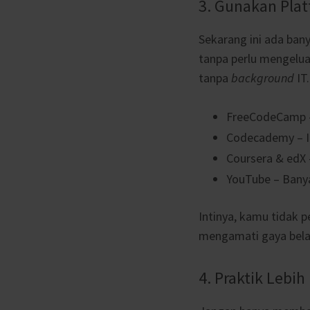
3. Gunakan Pla
Sekarang ini ada ban
tanpa perlu mengelua
tanpa
background
IT.
FreeCodeCamp –
Codecademy – I
Coursera & edX 
YouTube – Bany
Intinya, kamu tidak p
mengamati gaya belaj
4. Praktik Lebih