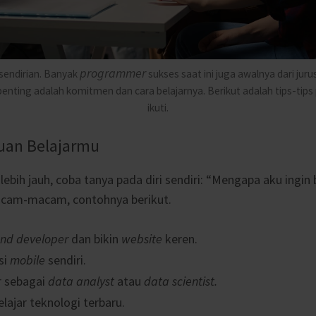
programmer
sendirian. Banyak
sukses saat ini juga awalnya dari jur
penting adalah komitmen dan cara belajarnya. Berikut adalah tips-tips
ikuti.
juan Belajarmu
ebih jauh, coba tanya pada diri sendiri: “Mengapa aku ingin 
acam-macam, contohnya berikut.
end developer
dan bikin
website
keren.
si
mobile
sendiri.
r sebagai
data analyst
atau
data scientist.
lajar teknologi terbaru.