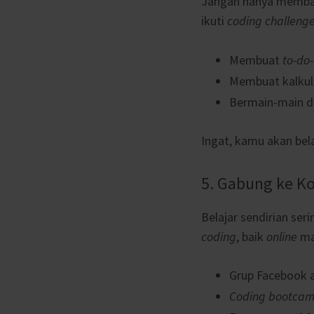
Jangan hanya membac
ikuti
coding challeng
Membuat
to-do-
Membuat kalkul
Bermain-main 
Ingat, kamu akan bel
5. Gabung ke Ko
Belajar sendirian ser
coding
, baik
online
ma
Grup Facebook 
Coding bootca