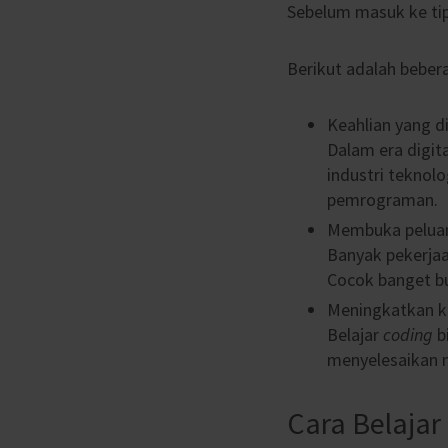
Sebelum masuk ke tip
Berikut adalah beber
Keahlian yang d
Dalam era digi
industri teknol
pemrograman.
Membuka pelua
Banyak pekerja
Cocok banget bua
Meningkatkan
Belajar
coding
b
menyelesaikan 
Cara Belajar