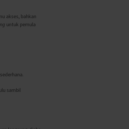
mu akses, bahkan
ing
untuk pemula
 sederhana.
ulu sambil