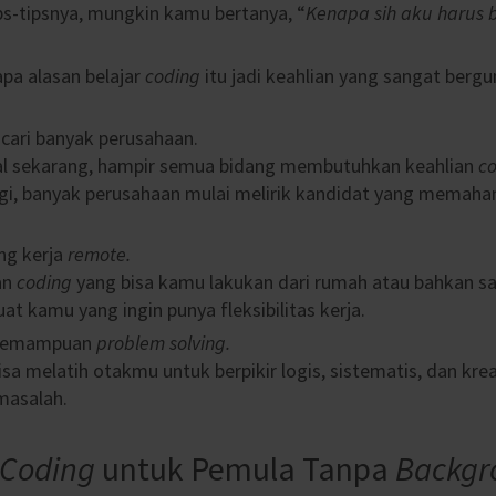
s-tipsnya, mungkin kamu bertanya, “
Kenapa sih aku harus b
apa alasan belajar
coding
itu jadi keahlian yang sangat bergun
icari banyak perusahaan.
tal sekarang, hampir semua bidang membutuhkan keahlian
c
ogi, banyak perusahaan mulai melirik kandidat yang memaha
ng kerja
remote.
an
coding
yang bisa kamu lakukan dari rumah atau bahkan sam
t kamu yang ingin punya fleksibilitas kerja.
 kemampuan
problem solving.
isa melatih otakmu untuk berpikir logis, sistematis, dan kre
masalah.
Coding
untuk Pemula Tanpa
Backgr