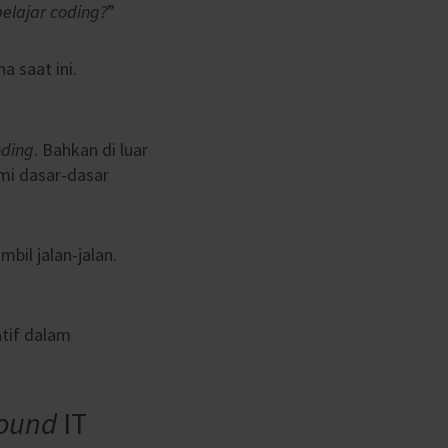
elajar coding?
”
a saat ini.
oding
. Bahkan di luar
mi dasar-dasar
bil jalan-jalan.
atif dalam
ound
IT