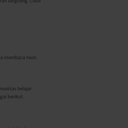
kkan langsung. Coba
a membaca teori.
munitas belajar
ai berikut.