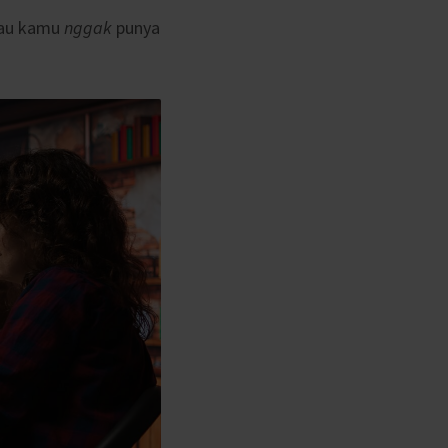
alau kamu
nggak
punya