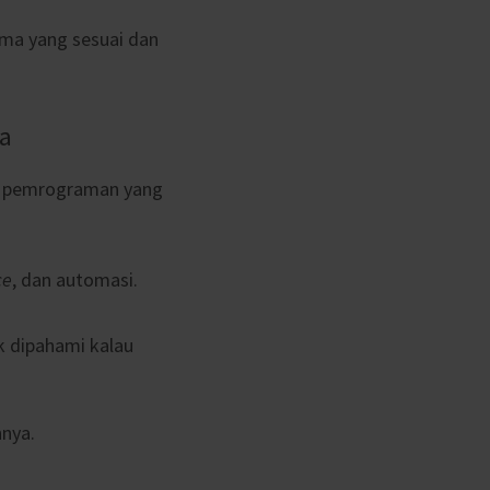
ma yang sesuai dan
a
a pemrograman yang
ce
, dan automasi.
k dipahami kalau
nnya.