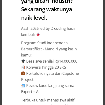
yang dicari industri?
Sekarang waktunya
Tempa led by Dicoding:
naik level.
Wujudkan Mimpi Jadi Talenta
Teknologi dengan Fundamental
Asah 2026 led by Dicoding hadir
Skills yang Kuat
kembali!
Program Studi Independen
Audrey Diwantri Alodia
12 November 2025
Bersertifikat - Mandiri yang kasih
kamu:
Beasiswa senilai Rp14.000.000
BAGIKAN
Konversi hingga 20 SKS
Portofolio nyata dari Capstone
Project
Review kode langsung sama
Expert + AI
Pada era serba digital seperti sekarang,
Terbuka untuk mahasiswa aktif
kebutuhan akan talenta teknologi yang