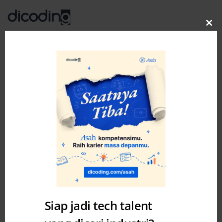
Clo
thi
Blog
MENU
mo
Siap jadi tech talent
Uncategorized