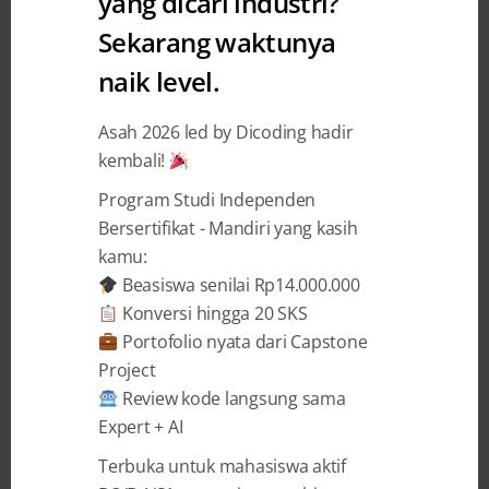
yang dicari industri?
Challenge
Sekarang waktunya
Selamat Kepada para Pemenang
naik level.
Tizen Tematik Challenge – Hari
Asah 2026 led by Dicoding hadir
Lahir Pancasila
kembali!
Program Studi Independen
Dicoding Indonesia
31 May 2017
Bersertifikat - Mandiri yang kasih
kamu:
Beasiswa senilai Rp14.000.000
BAGIKAN
Konversi hingga 20 SKS
Portofolio nyata dari Capstone
Project
Review kode langsung sama
Expert + AI
Tanggal 1 Juni kita sebagai bangsa
Terbuka untuk mahasiswa aktif
Indonesia akan memperingati Hari Lahir