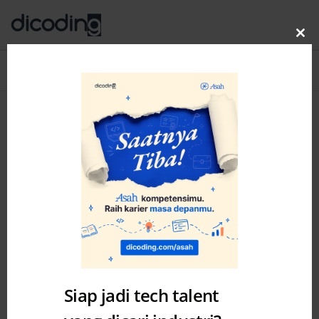
Clo
thi
Blog
MENU
mo
Siap jadi tech talent