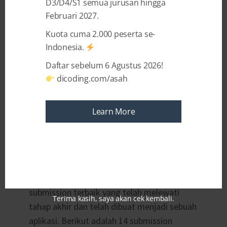
D3/D4/S1 semua jurusan hingga
menggunakan platform Rainbow untuk
Februari 2027.
menghubungkan orang, bisnis, dan
Kuota cuma 2.000 peserta se-
perusahaan. Di era digital yang sudah serba
Indonesia.
menggunakan teknologi, ALE Hackathon
2018 sangat mementingkan mobilitas.
Daftar sebelum 6 Agustus 2026!
Alcatel Lucent Enterprise menantang
dicoding.com/asah
pengembang di tanah air untuk menciptakan
aplikasi di platform android yang dapat
Learn More
berkolaborasi dengan platform Rainbow dan
memaksimalkan fitur Rainbow sebagai
platform atau api penghubung.
Hari ini kami akan mengumumkan
submission terbaik yang telah melewati
Terima kasih, saya akan cek kembali.
tahap akhir dan telah dibuat menjadi sebuah
aplikasi. Berikut adalah 14 submission