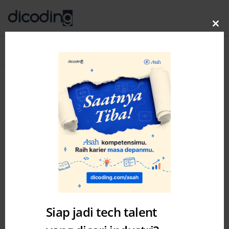
Clo
thi
Blog
MENU
mo
Siap jadi tech talent
Challenge
News