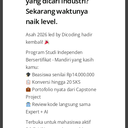
yang dicari industri?
Sekarang waktunya
Selamat Kepada Para Pemenang
naik level.
Building The Digital Future For
Everyone (ALE Hackathon 2018)
Asah 2026 led by Dicoding hadir
kembali!
Dicoding Indonesia
6 November 2018
Program Studi Independen
Bersertifikat - Mandiri yang kasih
kamu:
BAGIKAN
Beasiswa senilai Rp14.000.000
Konversi hingga 20 SKS
Portofolio nyata dari Capstone
Project
Review kode langsung sama
Building The Digital Future For Everyone
Expert + AI
(ALE Hackathon 2018) didedikasikan bagi
Terbuka untuk mahasiswa aktif
para pengembang untuk membuat aplikasi