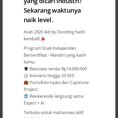
yang dicari industri?
Sekarang waktunya
Digital Talents Scholarships
naik level.
Buka Peluang Karirku Di Unicorn
Asah 2026 led by Dicoding hadir
Mutiara Arumsari
20 November 2019
kembali!
Program Studi Independen
BAGIKAN
Bersertifikat - Mandiri yang kasih
kamu:
Beasiswa senilai Rp14.000.000
Konversi hingga 20 SKS
Portofolio nyata dari Capstone
Project
Mahasiswa asal Lhokseumawe, Daerah
Review kode langsung sama
Istimewa Aceh ini tak pernah menyangka.
Expert + AI
Digital Talent Scholarships membawanya
menuju kesempatan karir Android Engineer
Terbuka untuk mahasiswa aktif