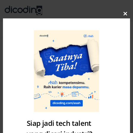
Clo
thi
Blog
MENU
mo
Siap jadi tech talent
Academy