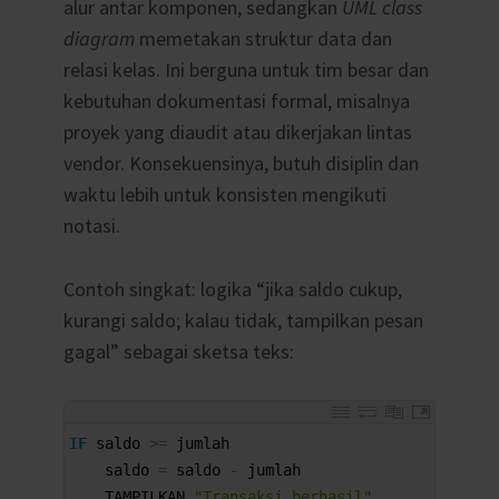
alur antar komponen, sedangkan
UML class
diagram
memetakan struktur data dan
relasi kelas. Ini berguna untuk tim besar dan
kebutuhan dokumentasi formal, misalnya
proyek yang diaudit atau dikerjakan lintas
vendor. Konsekuensinya, butuh disiplin dan
waktu lebih untuk konsisten mengikuti
notasi.
Contoh singkat: logika “jika saldo cukup,
kurangi saldo; kalau tidak, tampilkan pesan
gagal” sebagai sketsa teks:
1
IF
saldo
>=
jumlah
2
saldo
=
saldo
-
jumlah
3
TAMPILKAN
"Transaksi berhasil"