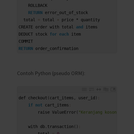
8
ROLLBACK
9
RETURN
error_out_of
_
stock
10
total
=
total
+
price *
quantity
11
CREATE 
order 
with 
total 
and
items
12
DEDUCT 
stock 
for
each
item
13
COMMIT
14
RETURN
order_confirmation
Contoh Python (pseudo ORM):
1
def 
checkout
(
cart_items
,
user_id
)
:
2
if
not
cart_items
:
3
raise 
ValueError
(
"Keranjang kosong"
)
4
5
with 
db
.
transaction
(
)
:
6
total
=
0