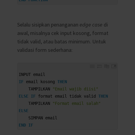
Selalu sisipkan penanganan
edge case
di
awal, misalnya cek input kosong, format
tidak valid, atau batas minimum. Untuk
validasi form sederhana:
1
INPUT 
email
2
IF
email 
kosong 
THEN
3
TAMPILKAN
"Email wajib diisi"
4
ELSE
IF
format 
email 
tidak 
valid 
THEN
5
TAMPILKAN
"Format email salah"
6
ELSE
7
SIMPAN 
email
8
END
IF