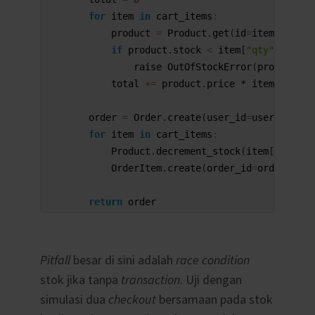
7
for
item 
in
cart_items
:
8
product
=
Product
.
get
(
id
=
item
[
"produ
9
if
product
.
stock
<
item
[
"qty"
]
:
10
raise 
OutOfStockError
(
product
.
id
11
total
+=
product
.
price *
item
[
"qty"
]
12
13
order
=
Order
.
create
(
user_id
=
user_id
,
to
14
for
item 
in
cart_items
:
15
Product
.
decrement_stock
(
item
[
"produc
16
OrderItem
.
create
(
order_id
=
order
.
id
,
17
18
return
order
Pitfall
besar di sini adalah
race condition
stok jika tanpa
transaction
. Uji dengan
simulasi dua
checkout
bersamaan pada stok