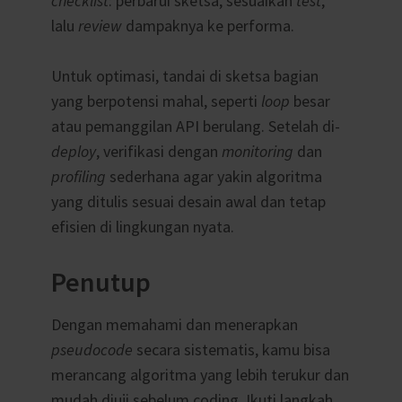
checklist
: perbarui sketsa, sesuaikan
test
,
lalu
review
dampaknya ke performa.
Untuk optimasi, tandai di sketsa bagian
yang berpotensi mahal, seperti
loop
besar
atau pemanggilan API berulang. Setelah di-
deploy
, verifikasi dengan
monitoring
dan
profiling
sederhana agar yakin algoritma
yang ditulis sesuai desain awal dan tetap
efisien di lingkungan nyata.
Penutup
Dengan memahami dan menerapkan
pseudocode
secara sistematis, kamu bisa
merancang algoritma yang lebih terukur dan
mudah diuji sebelum coding. Ikuti langkah,