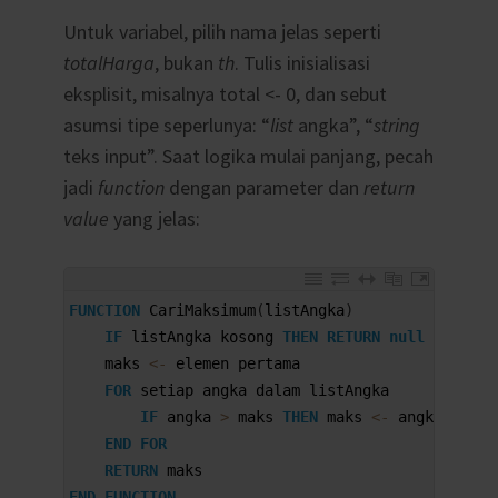
Untuk variabel, pilih nama jelas seperti
totalHarga
, bukan
th
. Tulis inisialisasi
eksplisit, misalnya total <- 0, dan sebut
asumsi tipe seperlunya: “
list
angka”, “
string
teks input”. Saat logika mulai panjang, pecah
jadi
function
dengan parameter dan
return
value
yang jelas:
1
FUNCTION
CariMaksimum
(
listAngka
)
2
IF
listAngka 
kosong 
THEN
RETURN
null
3
maks
<
-
elemen 
pertama
4
FOR
setiap 
angka 
dalam 
listAngka
5
IF
angka
>
maks 
THEN
maks
<
-
angka
6
END
FOR
7
RETURN
maks
8
END
FUNCTION