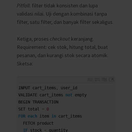
Pitfall
: filter tidak konsisten dan lupa
validasi nilai. Uji dengan kombinasi tanpa
filter, satu filter, dan banyak filter sekaligus.
Ketiga, proses
checkout
keranjang.
Requirement: cek stok, hitung total, buat
pesanan, dan kurangi stok secara atomik.
Sketsa:
1
INPUT 
cart_items
,
user_id
2
VALIDATE 
cart_items 
not
empty
3
BEGIN 
TRANSACTION
4
SET 
total
=
0
5
FOR
each
item 
in
cart
_
items
6
FETCH 
product
7
IF
stock
<
quantity