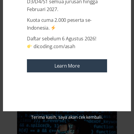
D3/D4/S1 semua jurusan hingga
meminimalkan kesalahan implementasi.
Februari 2027.
Artikel ini menjelaskan prinsip, aturan
Kuota cuma 2.000 peserta se-
penulisan, contoh praktis, perbandingan
Indonesia.
dengan
flowchart
, dan tips menerjemahkan
sketsa menjadi kode nyata. Setiap bagian
Daftar sebelum 6 Agustus 2026!
dilengkapi langkah-langkah, contoh, dan
dicoding.com/asah
checklist
yang bisa langsung dipraktikkan.
Learn More
Pentingnya Menyusun
Sketsa Logika Sebelum
Coding
Terima kasih, saya akan cek kembali.