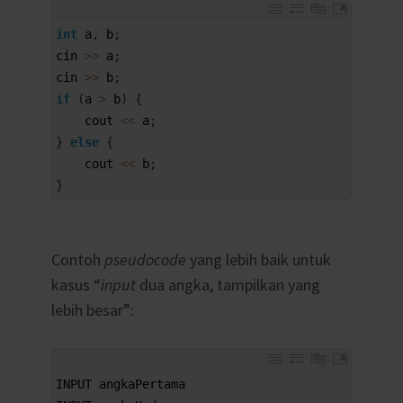
1
int
a
,
b
;
2
cin
>>
a
;
3
cin
>>
b
;
4
if
(
a
>
b
)
{
5
cout
<<
a
;
6
}
else
{
7
cout
<<
b
;
8
}
Contoh
pseudocode
yang lebih baik untuk
kasus “
input
dua angka, tampilkan yang
lebih besar”:
1
INPUT 
angkaPertama
2