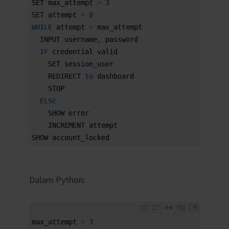
SET 
max_attempt
=
3
2
SET 
attempt
=
0
3
WHILE
attempt
<
max
_
attempt
4
INPUT 
username
,
password
5
IF
credential 
valid
6
SET 
session
_
user
7
REDIRECT 
to
dashboard
8
STOP
9
ELSE
10
SHOW 
error
11
INCREMENT 
attempt
12
SHOW 
account_locked
Dalam Python:
1
max_attempt
=
3