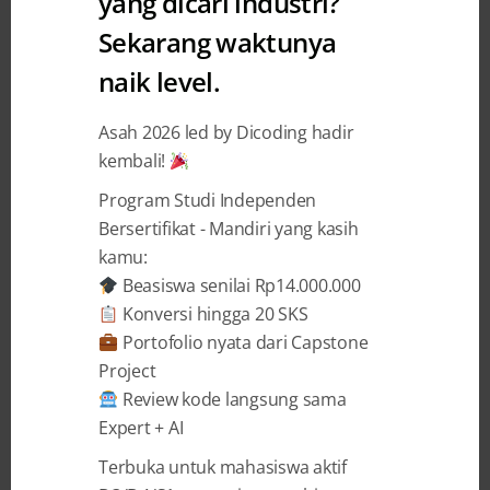
yang dicari industri?
Sekarang waktunya
Pseudocode sebagai Panduan
naik level.
Menyusun Logika Sebelum
Coding
Asah 2026 led by Dicoding hadir
kembali!
Dicoding Indonesia
16 February 2026
Program Studi Independen
Bersertifikat - Mandiri yang kasih
kamu:
BAGIKAN
Beasiswa senilai Rp14.000.000
Konversi hingga 20 SKS
Portofolio nyata dari Capstone
Project
Review kode langsung sama
Pseudocode
membantu
programmer
dan
Expert + AI
pelajar menyusun logika secara jelas
Terbuka untuk mahasiswa aktif
sebelum menulis kode, sehingga