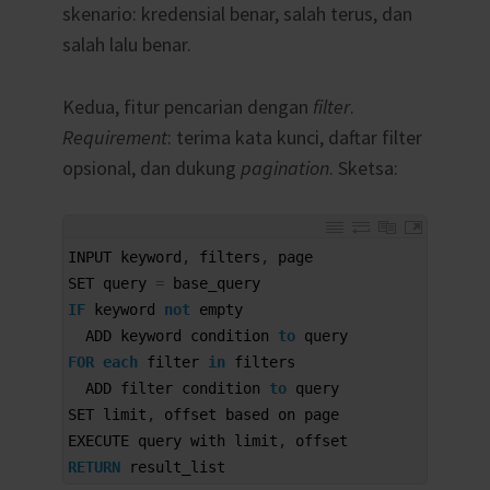
skenario: kredensial benar, salah terus, dan
salah lalu benar.
Kedua, fitur pencarian dengan
filter
.
Requirement
: terima kata kunci, daftar filter
opsional, dan dukung
pagination
. Sketsa:
1
INPUT 
keyword
,
filters
,
page
2
SET 
query
=
base_query
3
IF
keyword 
not
empty
4
ADD 
keyword 
condition 
to
query
5
FOR
each
filter 
in
filters
6
ADD 
filter 
condition 
to
query
7
SET 
limit
,
offset 
based 
on 
page
8
EXECUTE 
query 
with 
limit
,
offset
9
RETURN
result_list