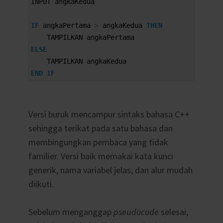
INPUT 
angkaKedua
3
4
IF
angkaPertama
>
angkaKedua 
THEN
5
TAMPILKAN 
angkaPertama
6
ELSE
7
TAMPILKAN 
angkaKedua
8
END
IF
Versi buruk mencampur sintaks bahasa C++
sehingga terikat pada satu bahasa dan
membingungkan pembaca yang tidak
familier. Versi baik memakai kata kunci
generik, nama variabel jelas, dan alur mudah
diikuti.
Sebelum menganggap
pseudocode
selesai,