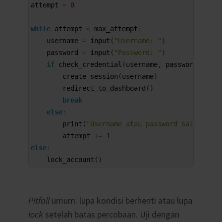
2
attempt
=
0
3
4
while
attempt
<
max_attempt
:
5
username
=
input
(
"Username: "
)
6
password
=
input
(
"Password: "
)
7
if
check_credential
(
username
,
password
)
:
8
create_session
(
username
)
9
redirect_to_dashboard
(
)
10
break
11
else
:
12
print
(
"Username atau password salah"
)
13
attempt
+=
1
14
else
:
15
lock_account
(
)
Pitfall
umum: lupa kondisi berhenti atau lupa
lock
setelah batas percobaan. Uji dengan