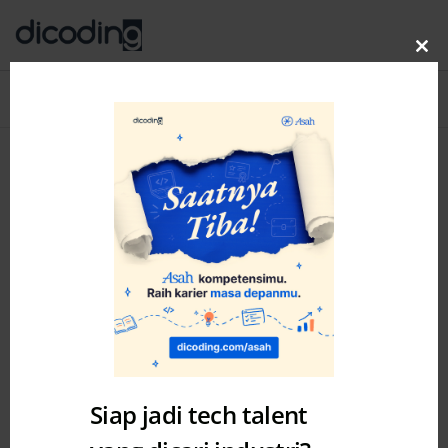
Clo
thi
Blog
MENU
mo
Siap jadi tech talent
Tech