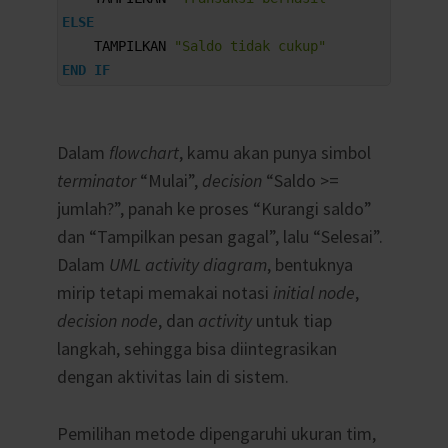
4
ELSE
5
TAMPILKAN
"Saldo tidak cukup"
6
END
IF
Dalam
flowchart
, kamu akan punya simbol
terminator
“Mulai”,
decision
“Saldo >=
jumlah?”, panah ke proses “Kurangi saldo”
dan “Tampilkan pesan gagal”, lalu “Selesai”.
Dalam
UML activity diagram
, bentuknya
mirip tetapi memakai notasi
initial node
,
decision node
, dan
activity
untuk tiap
langkah, sehingga bisa diintegrasikan
dengan aktivitas lain di sistem.
Pemilihan metode dipengaruhi ukuran tim,