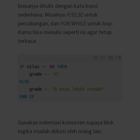
biasanya ditulis dengan kata kunci
sederhana. Misalnya
IF/ELSE
untuk
percabangan, dan
FOR/WHILE
untuk
loop
.
Kamu bisa menulis seperti ini agar tetap
terbaca:
1
IF
nilai
>=
80
THEN
2
grade
<
-
"A"
3
ELSE
4
grade
<
-
"B atau lebih rendah"
5
END
IF
Gunakan indentasi konsisten supaya blok
logika mudah diikuti oleh orang lain.