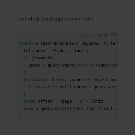
Contoh di JavaScript (server-side):
1
function
searchProducts
(
{
keyword
,
filters
,
page
2
let 
query
=
Product
.
find
(
)
;
3
if
(
keyword
)
{
4
query
=
query
.
where
(
"name"
)
.
regex
(
new
RegExp
5
}
6
for
(
const
[
field
,
value
]
of 
Object
.
entries
(
fi
7
if
(
value
!=
null
)
query
=
query
.
where
(
field
8
}
9
const
offset
=
(
page
-
1
)
*
limit
;
10
return
query
.
skip
(
offset
)
.
limit
(
limit
)
;
11
}