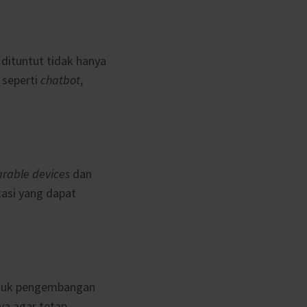
dituntut tidak hanya
 seperti
chatbot
,
rable devices
dan
kasi yang dapat
ntuk pengembangan
a agar tetap