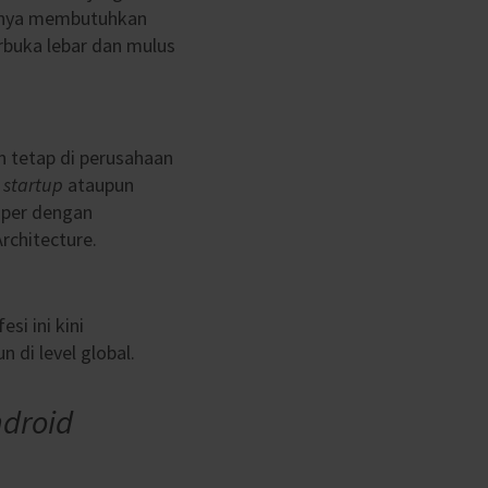
anya membutuhkan
rbuka lebar dan mulus
n tetap di perusahaan
k
startup
ataupun
oper dengan
rchitecture.
esi ini
kini
di level global.
droid