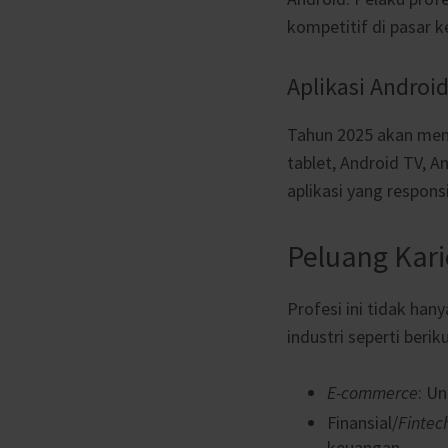
kompetitif di pasar ke
Aplikasi Andro
Tahun 2025 akan menj
tablet, Android TV, 
aplikasi yang responsi
Peluang Kar
Profesi ini
tidak hany
industri seperti beriku
E-commerce
: U
Finansial/
Fintec
keuangan.