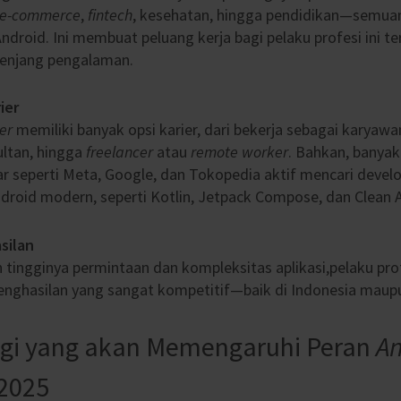
e-commerce
,
fintech
, kesehatan, hingga pendidikan—semu
Android. Ini membuat peluang kerja bagi pelaku profesi ini
te
jenjang pengalaman.
ier
er
memiliki banyak opsi karier, dari bekerja sebagai karyawa
ultan, hingga
freelancer
atau
remote worker
. Bahkan, banya
r seperti Meta, Google, dan Tokopedia aktif mencari devel
droid modern, seperti Kotlin, Jetpack Compose, dan Clean A
silan
tingginya permintaan dan kompleksitas aplikasi,pelaku prof
ghasilan yang sangat kompetitif—baik di Indonesia maupun 
ogi yang akan Memengaruhi Peran
An
 2025