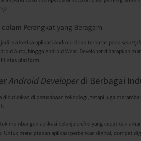
rja.
id dalam Perangkat yang Beragam
adi era ketika aplikasi Android tidak terbatas pada
smartp
Android Auto, hingga Android Wear. Developer diharapkan 
f lintas platform.
ier
Android Developer
di Berbagai Ind
a dibutuhkan di perusahaan teknologi, tetapi juga merambah
t.
ntuk membangun aplikasi belanja
online
yang cepat dan aman
h
: Untuk menciptakan aplikasi perbankan digital, dompet digi