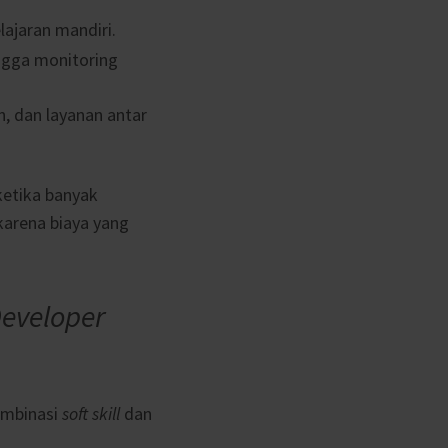
ajaran mandiri.
hingga monitoring
, dan layanan antar
 ketika banyak
karena biaya yang
Developer
ombinasi
soft skill
dan