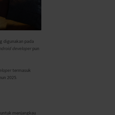
ng digunakan pada
ndroid developer
pun
eloper
termasuk
hun 2025.
untuk menjangkau