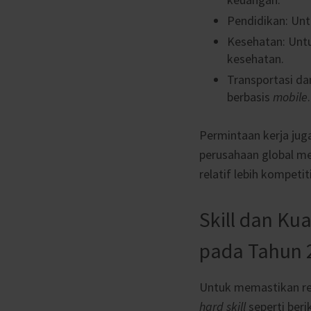
Pendidikan: Un
Kesehatan: Unt
kesehatan.
Transportasi da
berbasis
mobile
.
Permintaan kerja
jug
perusahaan global m
relatif lebih kompetiti
Skill dan Kua
pada Tahun 
Untuk memastikan rel
hard skill
seperti beri