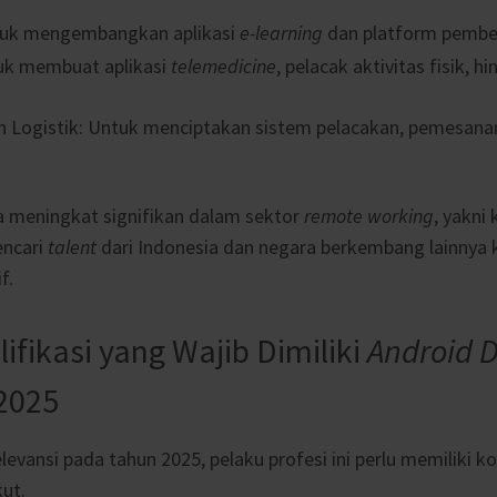
tuk mengembangkan aplikasi
e-learning
dan platform pembel
uk membuat aplikasi
telemedicine
, pelacak aktivitas fisik, 
n Logistik: Untuk menciptakan sistem pelacakan, pemesanan
a meningkat signifikan dalam sektor
remote working
, yakni
encari
talent
dari Indonesia dan negara berkembang lainnya 
f.
lifikasi yang Wajib Dimiliki
Android 
2025
evansi pada tahun 2025, pelaku profesi ini
perlu memiliki k
kut.