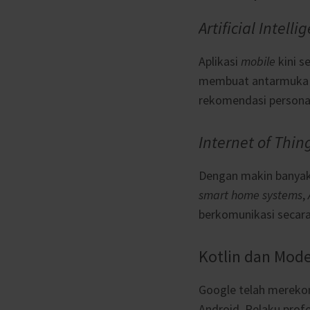
Artificial Intelli
Aplikasi
mobile
kini s
membuat antarmuka ya
rekomendasi personal,
Internet of Thin
Dengan makin banyakn
smart home systems
,
berkomunikasi secar
Kotlin dan Mode
Google telah merek
Android. Pelaku profe