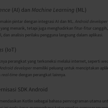
gence
(AI) dan
Machine Learning
(ML)
emakin pintar dengan integrasi AI dan ML.
Android developer
ng menarik, tetapi juga menghadirkan fitur-fitur canggih,
 dan analisis perilaku pengguna langsung dalam aplikasi.
gs
(IoT)
ya perangkat yang terkoneksi melalui internet, seperti
wea
Android developer
memiliki peluang untuk menciptakan apli
a
real-time
dengan perangkat lainnya.
rnisasi SDK Android
omendasikan Kotlin sebagai bahasa pemrograman utama u
si ini
perlu terus memperbarui keterampilan pemrogramanny