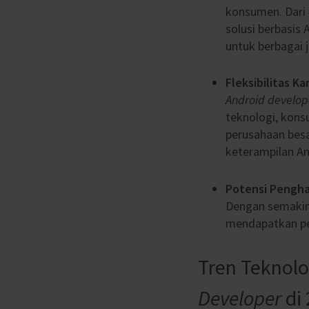
konsumen. Dari
solusi berbasis 
untuk berbagai 
Fleksibilitas Kar
Android develop
teknologi, kons
perusahaan besa
keterampilan An
Potensi Pengha
Dengan semakin 
mendapatkan pen
Tren Teknol
Developer
di