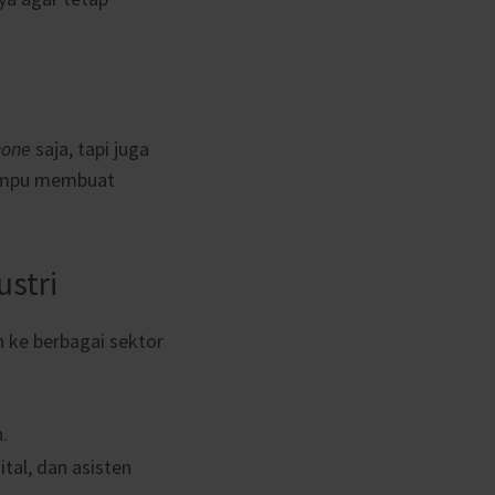
hone
saja, tapi juga
mampu membuat
ustri
 ke berbagai sektor
.
tal, dan asisten