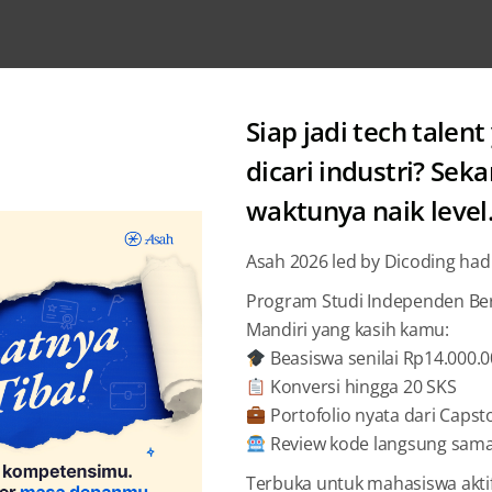
Siap jadi tech talent
dicari industri? Sek
waktunya naik level
Academy
Asah 2026 led by Dicoding had
Prospek
Program Studi Independen Bers
Mandiri yang kasih kamu:
pada Ta
Beasiswa senilai Rp14.000.
Konversi hingga 20 SKS
Dicodi
Portofolio nyata dari Capst
Review kode langsung sama 
Terbuka untuk mahasiswa akti
BAGIKAN