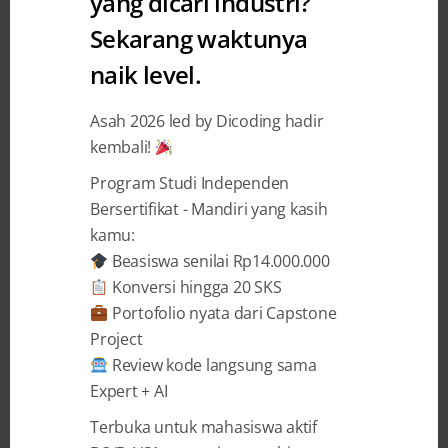
yang dicari industri?
Sekarang waktunya
Pengumuman Siswa SMK
naik level.
Terpilih di Program Coding
Camp powered by DBS
Asah 2026 led by Dicoding hadir
Foundation
kembali!
Program Studi Independen
Dicoding Indonesia
3 January 2025
Bersertifikat - Mandiri yang kasih
kamu:
Beasiswa senilai Rp14.000.000
BAGIKAN
Konversi hingga 20 SKS
Portofolio nyata dari Capstone
Project
Review kode langsung sama
Expert + AI
DBS Foundation bekerja sama dengan
Terbuka untuk mahasiswa aktif
Dicoding Indonesia telah meluncurkan