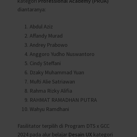
kategori
Professional Academy (PROA)
diantaranya:
Abdul Aziz
Affandy Murad
Andrey Prabowo
Anggoro Yudho Nuswantoro
Cindy Steffani
Dzaky Muhammad Yuan
Mufti Alie Satriawan
Rahma Rizky Alifia
RAHMAT RAMADHAN PUTRA
Wahyu Ramdhani
Fasilitator terpilih di Program DTS x GCC
2024 pada alur belajar
Desain UX
kategori