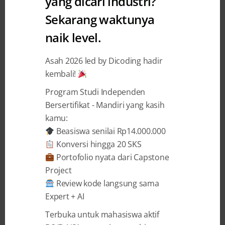
yang dicari industri?
Sekarang waktunya
Pengumuman Fasilitator
naik level.
Terpilih Digital Talent
Scholarship X Google Career
Asah 2026 led by Dicoding hadir
Certificates 2024
kembali!
Program Studi Independen
Dicoding Indonesia
19 April 2024
Bersertifikat - Mandiri yang kasih
kamu:
Beasiswa senilai Rp14.000.000
BAGIKAN
Konversi hingga 20 SKS
Portofolio nyata dari Capstone
Project
Review kode langsung sama
Expert + AI
Google dan Kominfo kembali bekerja sama
Terbuka untuk mahasiswa aktif
dengan Dicoding membuka kesempatan