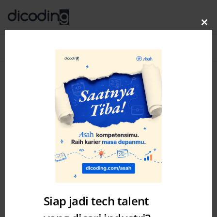
Clo
thi
Blog
MENU
mo
Siap jadi tech talent
Digital Talent Scholarship