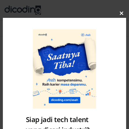
Clo
thi
Blog
MENU
mo
Siap jadi tech talent