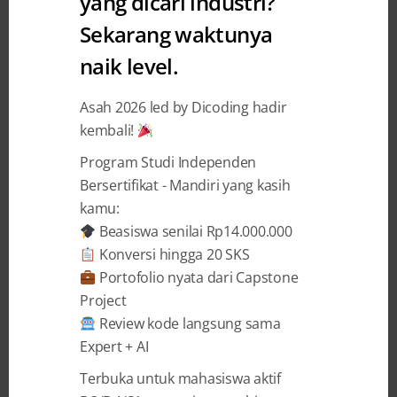
yang dicari industri?
Academy
Sekarang waktunya
Pemuda SMK 17 tahun Lulusan
naik level.
Kelas MADE – KADE dan
Asah 2026 led by Dicoding hadir
Mimpinya
kembali!
Program Studi Independen
Mutiara Arumsari
6 December 2018
Bersertifikat - Mandiri yang kasih
kamu:
Beasiswa senilai Rp14.000.000
BAGIKAN
Konversi hingga 20 SKS
Portofolio nyata dari Capstone
Project
Review kode langsung sama
Expert + AI
Semangat anak SMK satu ini, memang
Terbuka untuk mahasiswa aktif
jempolan. Di usia 17 tahun
Muhammad