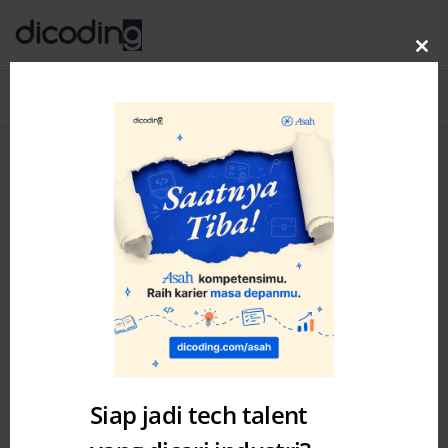
Clo
thi
Blog
MENU
mo
Siap jadi tech talent
Academy
Development