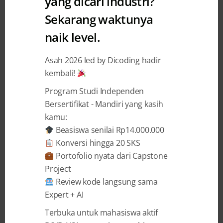
yang dicari industri?
Sekarang waktunya
Dasar-Dasar Yang Perlu
naik level.
Dipelajari Sebelum Ngoding
Bersama Kotlin Biar Asik
Asah 2026 led by Dicoding hadir
kembali!
Dicoding Intern
30 October 2019
Program Studi Independen
Bersertifikat - Mandiri yang kasih
kamu:
BAGIKAN
Beasiswa senilai Rp14.000.000
Konversi hingga 20 SKS
Portofolio nyata dari Capstone
Project
Review kode langsung sama
Dasar-Dasar Yang Perlu Dipelajari
Expert + AI
Sebelum Ngoding Bersama Kotlin Biar
Terbuka untuk mahasiswa aktif
Asik – karya Zidni Sika Azkia, Intern Junior