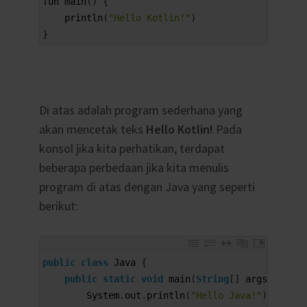
fun 
main
(
)
{
2
println
(
"Hello Kotlin!"
)
3
}
Di atas adalah program sederhana yang
akan mencetak teks
Hello Kotlin!
Pada
konsol jika kita perhatikan, terdapat
beberapa perbedaan jika kita menulis
program di atas dengan Java yang seperti
berikut:
1
public
class
Java
{
2
public
static
void
main
(
String
[
]
args
)
{
3
System
.
out
.
println
(
"Hello Java!"
)
;