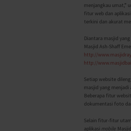
menjangkau umat,” 
fitur web dan aplik
terkini dan akurat m
Diantara masjid yan
Masjid Ash-Shaff Eme
http://www.masjidray
http://www.masjidba
Setiap website dilen
masjid yang menjadi 
Beberapa fitur website
dokumentasi foto dan
Selain fitur-fitur ut
aplikasi
mobile
Masji