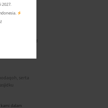
i 2027.
Indonesia.
!
at 5,000 orang
omunikasi Masjidku
ia komunikasi masjid
infaq dan shodaqoh.
luncurkan layanan
hodaqoh, serta
asjidku
n kami dalam