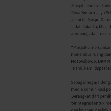
Masjid Jenderal Sudir
Raya Bintaro Jaya Sek
Jakarta, Masjid Daru
Indah Jakarta, Masji
Jombang, dan masih b
“Masjidku merupakan
menembus ruang dan 
Notowibowo
,
DKM Ma
Islami, kami dapat l
Sebagai negara deng
media komunikasi pos
Berangkat dari pemik
terintegrasi untuk m
dan layanan Masjidku