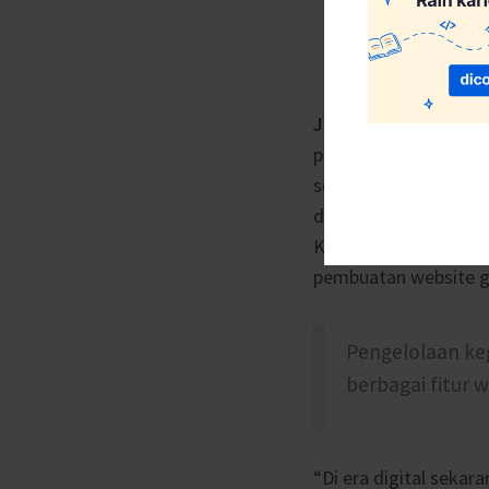
Jakarta –
Dalam empa
pengguna dan 50 mas
sebagai sarana dala
dalam penyampaian d
Kini, untuk melengka
pembuatan website gr
Pengelolaan ke
berbagai fitur 
“Di era digital seka