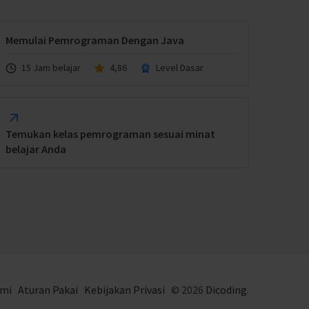
Memulai Pemrograman Dengan Java
15 Jam belajar
4,86
Level Dasar
Temukan kelas pemrograman sesuai minat
belajar Anda
ami
Aturan Pakai
Kebijakan Privasi
© 2026
Dicoding
.