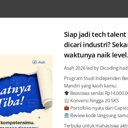
Siap jadi tech talent
dicari industri? Sek
waktunya naik level
News
Asah 2026 led by Dicoding had
Masjidk
Program Studi Independen Bers
Mandiri yang kasih kamu:
Website 
Beasiswa senilai Rp14.000.
Konversi hingga 20 SKS
Narend
Portofolio nyata dari Capst
Review kode langsung sama 
Terbuka untuk mahasiswa akti
BAGIKAN