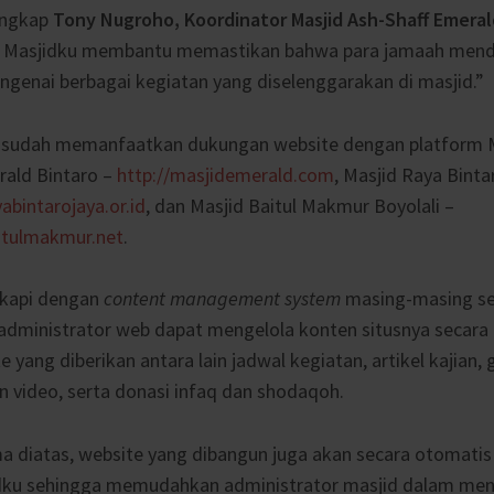
ungkap
Tony Nugroho, Koordinator Masjid Ash-Shaff Emeral
asi Masjidku membantu memastikan bahwa para jamaah mend
engenai berbagai kegiatan yang diselenggarakan di masjid.”
g sudah memanfaatkan dukungan website dengan platform M
rald Bintaro –
http://masjidemerald.com
, Masjid Raya Binta
abintarojaya.or.id
, dan Masjid Baitul Makmur Boyolali –
itulmakmur.net
.
gkapi dengan
content management system
masing-masing se
administrator web dapat mengelola konten situsnya secara 
 yang diberikan antara lain jadwal kegiatan, artikel kajian, 
 video, serta donasi infaq dan shodaqoh.
ama diatas, website yang dibangun juga akan secara otomatis
dku sehingga memudahkan administrator masjid dalam men