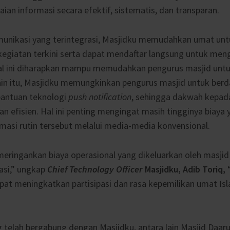
an informasi secara efektif, sistematis, dan transparan.
munikasi yang terintegrasi, Masjidku memudahkan umat un
 kegiatan terkini serta dapat mendaftar langsung untuk meng
Hal ini diharapkan mampu memudahkan pengurus masjid untu
ain itu, Masjidku memungkinkan pengurus masjid untuk ber
antuan teknologi
push notification
, sehingga dakwah kepada
an efisien. Hal ini penting mengingat masih tingginya biaya
rmasi rutin tersebut melalui media-media konvensional.
meringankan biaya operasional yang dikeluarkan oleh masji
asi,” ungkap
Chief Technology Officer
Masjidku, Adib Toriq,
pat meningkatkan partisipasi dan rasa kepemilikan umat Is
 telah bergabung dengan Masjidku, antara lain Masjid Daar