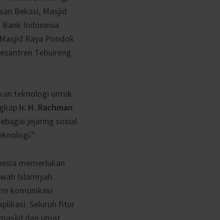
san Bekasi, Masjid
n Bank Indonesia
, Masjid Raya Pondok
Pesantren Tebuireng
an teknologi untuk
ngkap
Ir. H. Rachman
ebagai jejaring sosial
knologi.”
onesia memerlukan
wah Islamiyah.
orm komunikasi
ikasi. Seluruh fitur
 masjid dan umat