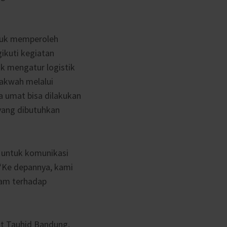
tuk memperoleh
ikuti kegiatan
k mengatur logistik
dakwah melalui
 umat bisa dilakukan
 yang dibutuhkan
d untuk komunikasi
“Ke depannya, kami
lam terhadap
ut Tauhid Bandung,