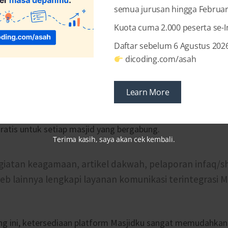
semua jurusan hingga Februar
Kuota cuma 2.000 peserta se-
Daftar sebelum 6 Agustus 2026
t bulan sejak peluncurannya, aplikasi Masjidku telah memik
dicoding.com/asah
jid untuk bergabung dan memanfaatkan berbagai layanan k
m menjembatani masjid dan umatnya. Masjidku menjadi med
Learn More
akwah, pengelolaan kegiatan keagamaan, serta pelaporan 
pi jembatan informasi antara masjid dan umat, Masjidku me
atis untuk setiap masjid yang bergabung.
Terima kasih, saya akan cek kembali.
giatan keagamaan, artikel dakwah, pelaporan infaq/s
web lainnya lengkapi layanan komunikasi terintegrasi M
rang ini, ketersediaan platform Masjidku sangat memudahka