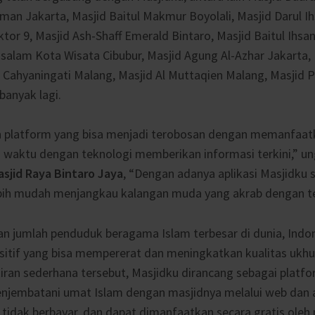
man Jakarta, Masjid Baitul Makmur Boyolali, Masjid Darul Ih
tor 9, Masjid Ash-Shaff Emerald Bintaro, Masjid Baitul Ihsa
ssalam Kota Wisata Cibubur, Masjid Agung Al-Azhar Jakarta
d Cahyaningati Malang, Masjid Al Muttaqien Malang, Masjid 
anyak lagi.
 platform yang bisa menjadi terobosan dengan memanfaatk
waktu dengan teknologi memberikan informasi terkini,” u
sjid Raya Bintaro Jaya
, “Dengan adanya aplikasi Masjidku s
ebih mudah menjangkau kalangan muda yang akrab dengan te
an jumlah penduduk beragama Islam terbesar di dunia, Ind
itif yang bisa mempererat dan meningkatkan kualitas ukhu
iran sederhana tersebut, Masjidku dirancang sebagai platf
enjembatani umat Islam dengan masjidnya melalui web dan apl
 tidak berbayar, dan dapat dimanfaatkan secara gratis oleh