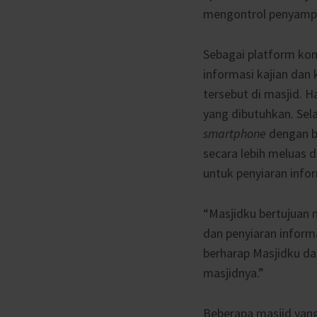
mengontrol penyampai
Sebagai platform ko
informasi kajian dan
tersebut di masjid. 
yang dibutuhkan. Sel
smartphone
dengan b
secara lebih meluas d
untuk penyiaran info
“Masjidku bertujuan 
dan penyiaran inform
berharap Masjidku da
masjidnya.”
Beberapa masjid yang