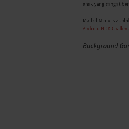
anak yang sangat be
Marbel Menulis adal
Android NDK Challen
Background
Ga