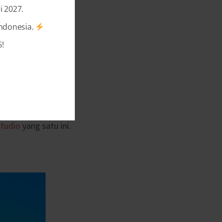
i 2027.
Indonesia.
!
nfaat bagi tumbuh
si yang satu ini
tudio
yang satu ini.