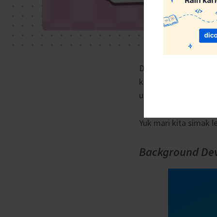
Dicoding kali ini in
kembang anak. Bagi p
untuk mengajarkan me
Yuk mari kita simak l
Background
De