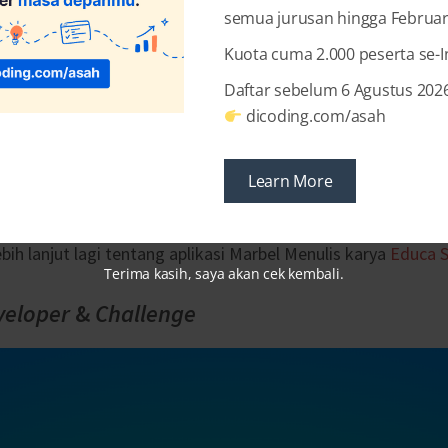
semua jurusan hingga Februar
Kuota cuma 2.000 peserta se-
Daftar sebelum 6 Agustus 2026
dicoding.com/asah
gin membahas sebuah aplikasi permainan edukasi yang berma
ara Devs yang sudah memiliki anak, bisa menggunakan aplika
Learn More
reka cara menulis huruf dan angka.
ebih lanjut lagi tentang aplikasi Marbel Menulis karya
Educa S
Terima kasih, saya akan cek kembali.
veloper
&
Challenge