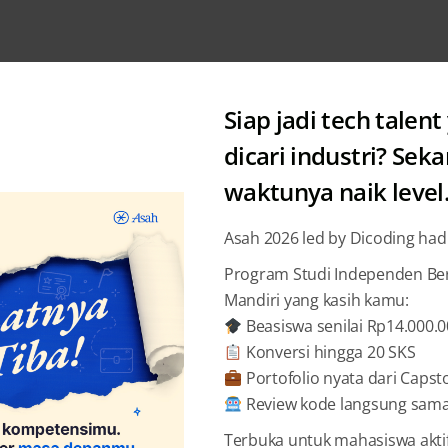
Siap jadi tech talent
dicari industri? Sek
waktunya naik level
News
Asah 2026 led by Dicoding had
Mainkan
Program Studi Independen Bers
Mandiri yang kasih kamu:
Anak Me
Beasiswa senilai Rp14.000.
Konversi hingga 20 SKS
Adam A
Portofolio nyata dari Capst
Review kode langsung sama 
Terbuka untuk mahasiswa akti
BAGIKAN