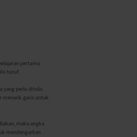
belajaran pertama
is huruf.
 yang perlu ditulis.
r menarik garis untuk
ediakan, maka angka
untuk mendengarkan