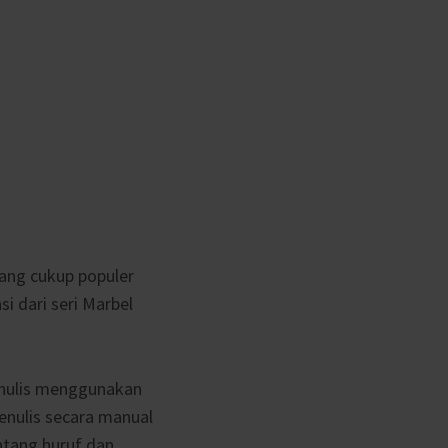
yang cukup populer
si dari seri Marbel
enulis menggunakan
nulis secara manual
ntang huruf dan