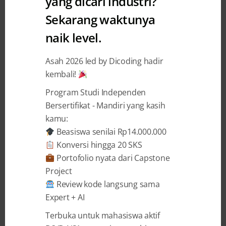
yang dicari industri?
Sekarang waktunya
DIBUKA! Digital Talent
naik level.
Scholarship Professional
Academy (DTS PROA) Alur
Asah 2026 led by Dicoding hadir
Cybersecurity
kembali!
Program Studi Independen
Dicoding Indonesia
15 August 2024
Bersertifikat - Mandiri yang kasih
kamu:
Beasiswa senilai Rp14.000.000
BAGIKAN
Konversi hingga 20 SKS
Portofolio nyata dari Capstone
Project
Review kode langsung sama
Expert + AI
Setelah sukses memberikan pelatihan
Terbuka untuk mahasiswa aktif
Google Career Certificates (GCC) pada batch