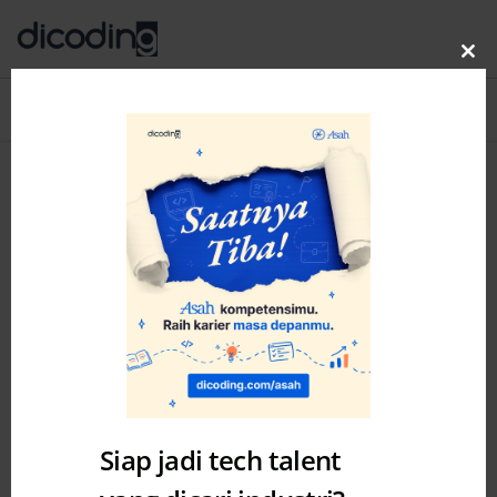
Clo
thi
Blog
MENU
mo
Siap jadi tech talent