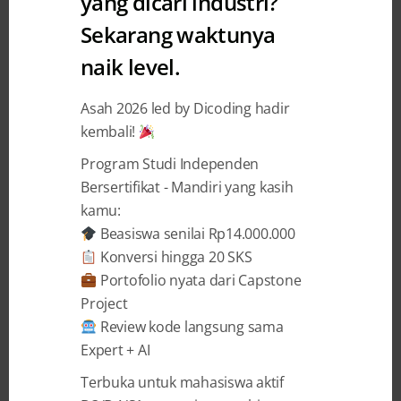
yang dicari industri?
Academy
Sekarang waktunya
Daftar Bangkit 2021 – Siapkan
naik level.
Karir di Perusahaan Teknologi
Asah 2026 led by Dicoding hadir
Terdepan
kembali!
Mutiara Arumsari
9 December 2020
Program Studi Independen
Bersertifikat - Mandiri yang kasih
kamu:
BAGIKAN
Beasiswa senilai Rp14.000.000
Konversi hingga 20 SKS
Portofolio nyata dari Capstone
Project
Review kode langsung sama
Expert + AI
Daftar Bangkit 2021 – Siapkan Karir di
Perusahaan Teknologi Terdepan
Terbuka untuk mahasiswa aktif