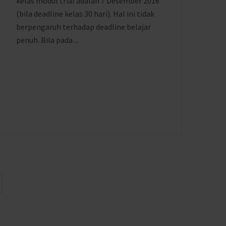
kelas modul trial adalah 7 Desember 2016
(bila deadline kelas 30 hari). Hal ini tidak
berpengaruh terhadap deadline belajar
penuh. Bila pada ...