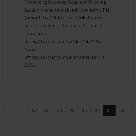
Pemenang Giveaway Beasiswa Dicoding
Academy yang telah kami hubungi via PM
(Inbox FB) / DM Twitter. Berikut nama-
nama pemenang: No. Nama Account 1
Jensakrom
https://twitter.com/624dd17eb249451 2
Nopal
https://twitter.com/AkhmadnaufalR 3
A.Y.A ...
1
...
92
93
94
95
96
97
98
99