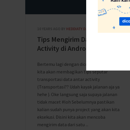
10 YEARS AGO
BY
HEDDIATY D. ELFRIDA
Tips Mengirim Data Antar
Activity di Android Studio
Bertemu lagi dengan dicoding tips. Kali ini
kita akan membagikan tips seputar
transportasi data antar activity
(Transportasi?? Udah kayak jalanan aja ya
hehe ). Oke langsung saja supaya jalanan
tidak macet #loh Sebelumnya pastikan
kalian sudah punya project yang akan kita
eksekusi. Disini kita akan mencoba
mengirim data dari satu ...