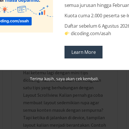
semua jurusan hingga Februar
Kuota cuma 2.000 peserta se-
Daftar sebelum 6 Agustus 2026
10 YEARS AGO
BY
HEDDIATY D. ELFRIDA
dicoding.com/asah
Tips Membuat Tampilan
Aplikasi Android yang
Learn More
Responsive (ScrollView)
Hai ketemu lagi dengan mini tips
Terima kasih, saya akan cek kembali.
dicoding. Kali ini kita akan membagikan
satu tips yang berhubungan dengan
Layout Scrollview. Kalian pernah ga coba
membuat layout sedemikian rupa agar
semua konten masuk dengan sempurna?
Tapi ketika di jalankan di device, tampilan
layout kalian menjadi berantakan. Contoh