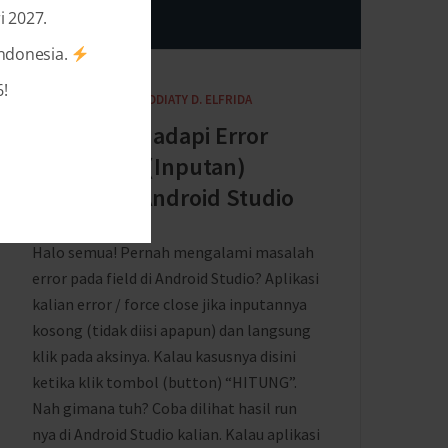
i 2027.
Indonesia.
!
10 YEARS AGO
BY
HEDDIATY D. ELFRIDA
Tips Menghadapi Error
pada Field (Inputan)
Kosong di Android Studio
Halo semua! Pernah mengalami masalah
error pada field di Android Studio? Aplikasi
kalian error / force close jika inputannya
kosong (tidak diisi apapun) dan langsung
klik pada aksinya. Kalau kasusnya disini
ketika klik tombol (button) “HITUNG”.
Nah gimana tuh? Coba dilihat hasil run
nya di Android Studio kalian. Kalau aplikasi