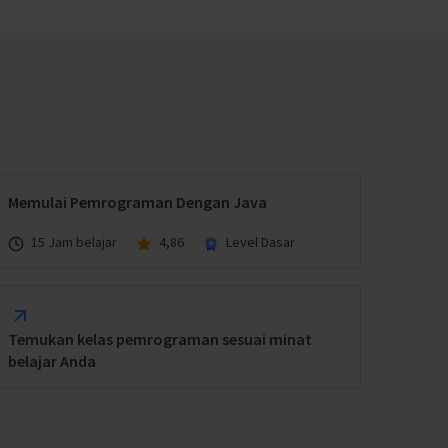
Memulai Pemrograman Dengan Java
15 Jam belajar
4,86
Level Dasar
Temukan kelas pemrograman sesuai minat
belajar Anda