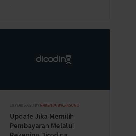
...
10 YEARS AGO
BY
NARENDA WICAKSONO
Update Jika Memilih
Pembayaran Melalui
Rekening Dicoding