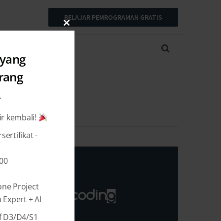
BELAJAR PEMROGRAMAN GRATIS
Close
this
module
 yang
arang
.
ir kembali!
ertifikat -
000
one Project
Expert + AI
f D3/D4/S1