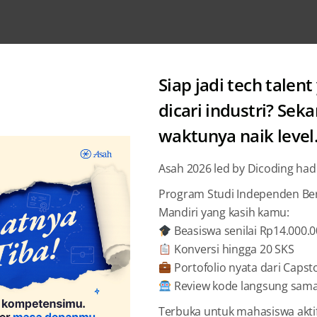
Siap jadi tech talent
dicari industri? Sek
waktunya naik level
Category: Academy
Asah 2026 led by Dicoding had
Program Studi Independen Bers
Mandiri yang kasih kamu:
Beasiswa senilai Rp14.000.
Konversi hingga 20 SKS
Portofolio nyata dari Capst
Review kode langsung sama 
Terbuka untuk mahasiswa akti