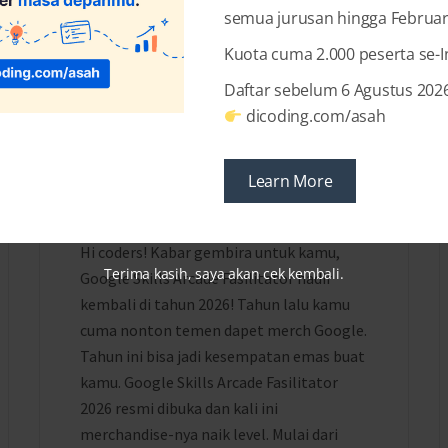
semua jurusan hingga Februar
Kuota cuma 2.000 peserta se-
Daftar sebelum 6 Agustus 2026
2 MONTHS AGO
BY
DICODING INDONESIA
dicoding.com/asah
Pendaftaran Google Skills
Arcade Fasilitator 2026
Learn More
Resmi Dibuka!
Hi coders! Kabar gembira untuk kamu,
Terima kasih, saya akan cek kembali.
Google Skills Arcade Fasilitator hadir
kembali di tahun 2026! Tahun lalu kamu
cuma nonton temen dapet merch Google.
Tahun ini bisa jadi kesempatan emas buat
kamu. Google Skills Arcade Fasilitator
2026 resmi dibuka dan kali ini
merchandise-nya naik level. Mulai dari