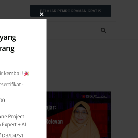
BELAJAR PEMROGRAMAN GRATIS
Close
this
module
 yang
arang
.
ir kembali!
ertifikat -
000
one Project
Expert + AI
f D3/D4/S1