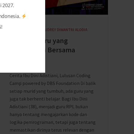
i 2027.
Indonesia.
!
2 MONTHS AGO
BY
AUDREY DIWANTRI ALODIA
Menjadi Guru yang
Bertumbuh Bersama
Teknologi
Cerita Ibu Dini Adistiani, Lulusan Coding
Camp powered by DBS Foundation Di balik
setiap murid yang tumbuh, ada guru yang
juga tak berhenti belajar. Bagi Ibu Dini
Adistiani (38), menjadi guru RPL bukan
hanya tentang mengajarkan kode dan
logika pemrograman, tetapi juga tentang
memastikan dirinya terus relevan dengan