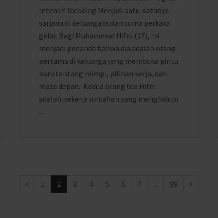
Intensif Dicoding Menjadi satu-satunya
sarjana di keluarga bukan cuma perkara
gelar. Bagi Muhammad Hifni (27), ini
menjadi penanda bahwa dia adalah orang
pertama di keluarga yang membuka pintu
baru tentang mimpi, pilihan kerja, dan
masa depan. Kedua orang tua Hifni
adalah pekerja rumahan yang menghidupi
...
1
2
3
4
5
6
7
...
99