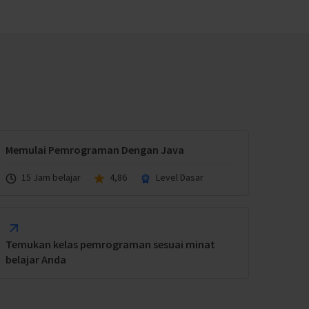
Memulai Pemrograman Dengan Java
15 Jam belajar
4,86
Level Dasar
Temukan kelas pemrograman sesuai minat
belajar Anda