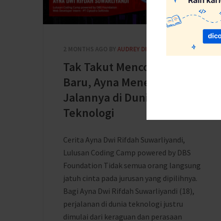
2 MONTHS AGO
BY
AUDREY DIWANTRI ALODIA
Tak Takut Mencoba Hal
Baru, Ayna Menemukan
Jalannya di Dunia
Teknologi
Cerita Ayna Dwi Rifdah Suwarliyandi,
Lulusan Coding Camp powered by DBS
Foundation Tidak semua orang langsung
jatuh cinta pada jurusan yang dipilihnya.
Bagi Ayna Dwi Rifdah Suwarliyandi (18),
perjalanan di dunia teknologi justru
dimulai dari keraguan dan perasaan