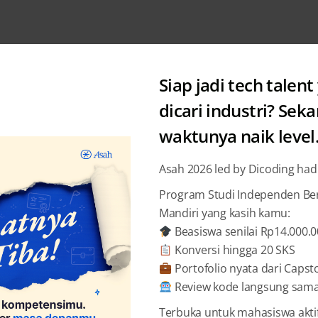
Siap jadi tech talent
dicari industri? Sek
waktunya naik level
Category: Academy
Asah 2026 led by Dicoding had
Program Studi Independen Bers
Mandiri yang kasih kamu:
Beasiswa senilai Rp14.000.
Konversi hingga 20 SKS
Portofolio nyata dari Capst
Review kode langsung sama 
Terbuka untuk mahasiswa akti