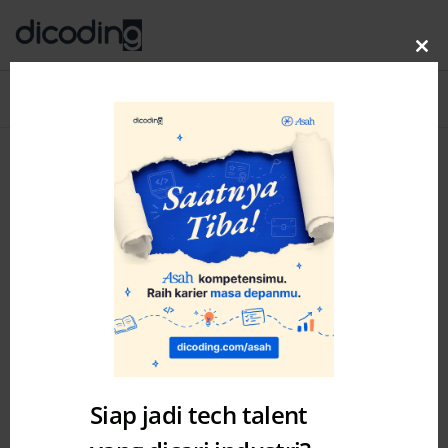
Clo
thi
Blog
MENU
mo
Siap jadi tech talent
Academy
Tutorial