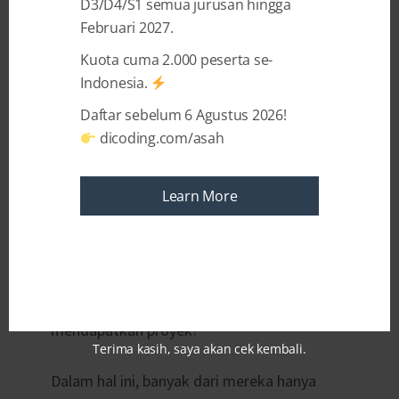
D3/D4/S1 semua jurusan hingga
Februari 2027.
Kuota cuma 2.000 peserta se-
Indonesia.
Daftar sebelum 6 Agustus 2026!
Beralih dari jam kerja kantoran
9-to-5
dicoding.com/asah
menjadi seorang
freelancer
memang
menawarkan kebebasan yang menggiurkan.
Learn More
Namun, di balik fleksibilitas waktu dan
tempat, muncul tantangan baru:
“Bagaimana sebenarnya cara kerja freelance
agar tetap profesional dan terus
mendapatkan proyek?”
Terima kasih, saya akan cek kembali.
Dalam hal ini, banyak dari mereka hanya