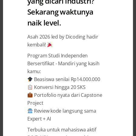
yang dicari industri?
Sekarang waktunya
10 Cara Kerja Freelance yang
naik level.
Efektif dan Cepat
Asah 2026 led by Dicoding hadir
Dicoding Indonesia
27 February 2026
kembali!
Program Studi Independen
BAGIKAN
Bersertifikat - Mandiri yang kasih
kamu:
Beasiswa senilai Rp14.000.000
Konversi hingga 20 SKS
Portofolio nyata dari Capstone
Project
Review kode langsung sama
Expert + AI
Terbuka untuk mahasiswa aktif