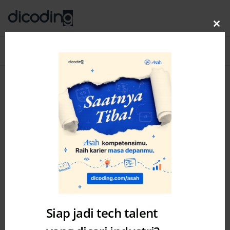
Clo
thi
Blog
MENU
mo
Siap jadi tech talent
Self Development