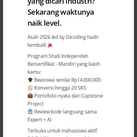
yang dicari industri?
Your Future”
Sekarang waktunya
naik level.
Dicoding Indonesia
2 May 2018
Asah 2026 led by Dicoding hadir
kembali!
BAGIKAN
Program Studi Independen
Bersertifikat - Mandiri yang kasih
kamu:
Beasiswa senilai Rp14.000.000
Konversi hingga 20 SKS
BNCC Hackathon 2018 “Code Your Future”
Portofolio nyata dari Capstone
–
Halo Tech Enthusiast,
Project
Review kode langsung sama
Apakah kamu memiliki cita-cita yang
Expert + AI
berdampak bagi Indonesia? Ingin memiliki
Terbuka untuk mahasiswa aktif
keinginan untuk bertemu orang-orang hebat