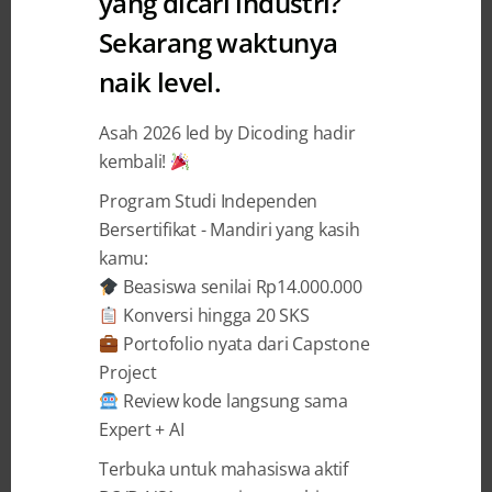
yang dicari industri?
Sekarang waktunya
Promo Februari 2019: Beli 1
naik level.
dapat SEMUA Kelas Picodiploma
Dicoding
Asah 2026 led by Dicoding hadir
kembali!
Dicoding Indonesia
14 February 2019
Program Studi Independen
Bersertifikat - Mandiri yang kasih
kamu:
BAGIKAN
Beasiswa senilai Rp14.000.000
Konversi hingga 20 SKS
Portofolio nyata dari Capstone
Project
Review kode langsung sama
Hai rekan-rekan developer!
Expert + AI
Terbuka untuk mahasiswa aktif
Promo Dicoding yang satu ini, belum pernah