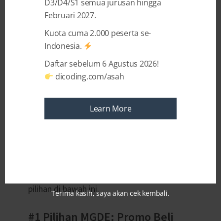
D3/D4/S1 semua jurusan hingga
ada sebelumnya!
Februari 2027.
Kuota cuma 2.000 peserta se-
Khusus di bulan Februari 2019 ini,
beli SATU
Indonesia.
kelas Picodiploma, berhadiah SEMUA Kelas
Picodiploma
. Terbatas untuk
pembelian via
Daftar sebelum 6 Agustus 2026!
dicoding.com/asah
E-commerce
via:
Tokopedia:
https://www.tokopedia.com/dicoding
Learn More
Bukalapak:
https://www.bukalapak.com/u/dicoding
Yakin, mau dilewatkan begitu saja?
Tentukan mana yang akan kamu ambil dari 4
pilihan di bawah ini.
Terima kasih, saya akan cek kembali.
#1 Pilihan MGDE: Promo Beli