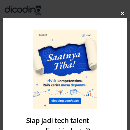
Clo
thi
Blog
MENU
mo
Siap jadi tech talent
Academy
News