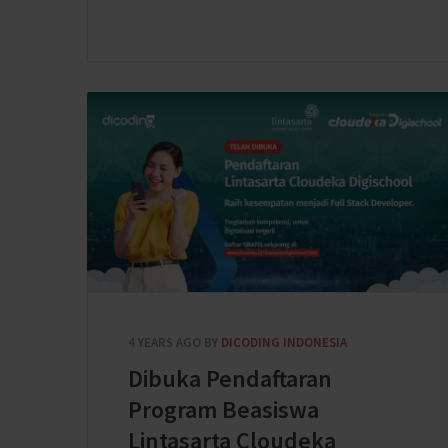
4 YEARS AGO
BY
DICODING INDONESIA
Dibuka Pendaftaran
Program Beasiswa
Lintasarta Cloudeka