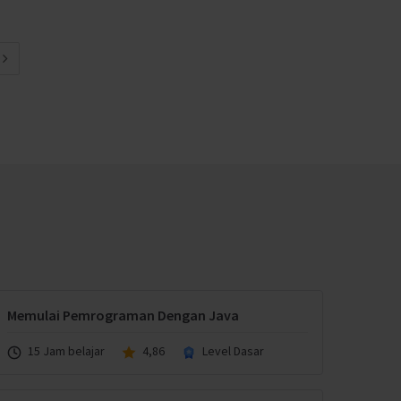
Memulai Pemrograman Dengan Java
15 Jam belajar
4,86
Level Dasar