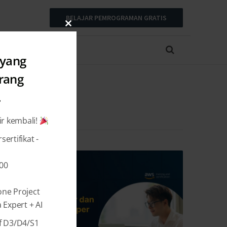
BELAJAR PEMROGRAMAN GRATIS
Close
this
module
 yang
arang
.
ir kembali!
ertifikat -
000
one Project
Expert + AI
f D3/D4/S1