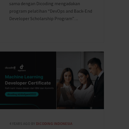
sama dengan Dicoding mengadakan
program pelatihan “DevOps and Back-End
Developer Scholarship Program”. ...
4 YEARS AGO
BY
DICODING INDONESIA