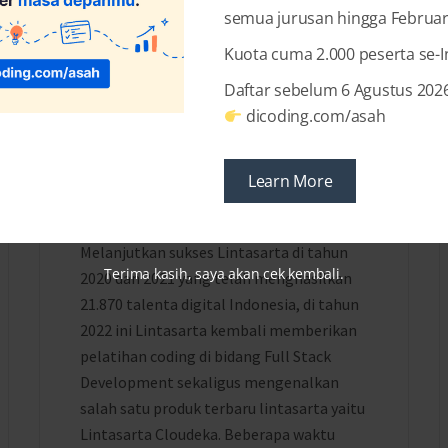
semua jurusan hingga Februar
Kuota cuma 2.000 peserta se-
Daftar sebelum 6 Agustus 2026
4 YEARS AGO
BY
DICODING INDONESIA
dicoding.com/asah
Selamat Kepada Fasilitator
Terpilih Lintasarta
Learn More
Cloudeka Digischool 2022
Melanjutkan sukses Lintasarta di tahun
Terima kasih, saya akan cek kembali.
2020 dan 2021 yang telah menghasilkan
21.870 talenta digital Indonesia, di tahun
2022 ini Lintasarta kembali memberikan
pelatihan coding di bidang Full Stack
Development sekaligus mengenalkan
salah satu produk terbaru lintasarta yaitu
Lintasarta Cloudeka. Beberapa waktu