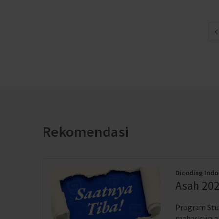
Rekomendasi
Dicoding Indo
Asah 202
Program Stud
mahasiswa akt