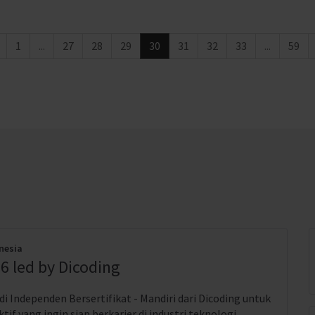
1
...
27
28
29
30
31
32
33
...
59
nesia
6 led by Dicoding
i Independen Bersertifikat - Mandiri dari Dicoding untuk
if yang ingin siap berkarier di industri teknologi.