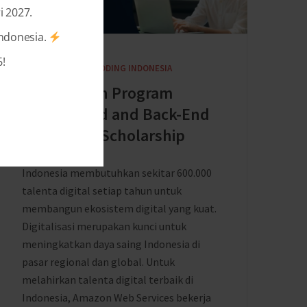
i 2027.
Indonesia.
!
4 YEARS AGO
BY
DICODING INDONESIA
Pendaftaran Program
DevOps and and Back-End
Developer Scholarship
Indonesia membutuhkan sekitar 600.000
talenta digital setiap tahun untuk
membangun ekosistem digital yang kuat.
Digitalisasi merupakan kunci untuk
meningkatkan daya saing Indonesia di
pasar regional dan global. Untuk
melahirkan talenta digital terbaik di
Indonesia, Amazon Web Services bekerja