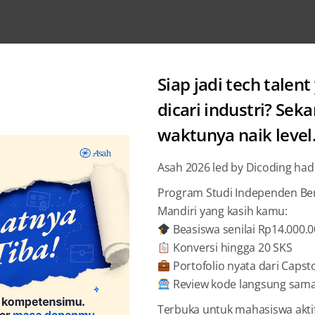
Siap jadi tech talent
dicari industri? Sek
waktunya naik level
Posts by: Dicoding Indonesia
Asah 2026 led by Dicoding had
Program Studi Independen Bers
Mandiri yang kasih kamu:
Beasiswa senilai Rp14.000.
Konversi hingga 20 SKS
Portofolio nyata dari Capst
Review kode langsung sama 
Terbuka untuk mahasiswa akti