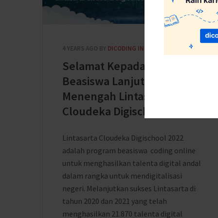
4 YEARS AGO
BY
DICODING INDONESIA
Selamat Kepada Penerima
Beasiswa Lanjutan Kelas
Menengah Lintasarta
Cloudeka Digischool 2022
Lintasarta Cloudeka Digischool 2022
adalah program beasiswa coding online
untuk menghasilkan talenta digital andal
dalam rangka untuk mendigitalisasi
negeri. Melanjutkan sukses Lintasarta di
tahun 2020 dan 2021 yang telah
menghasilkan 21.870 talenta digital