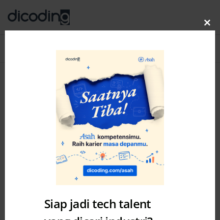
Clo
thi
Blog
MENU
mo
Siap jadi tech talent