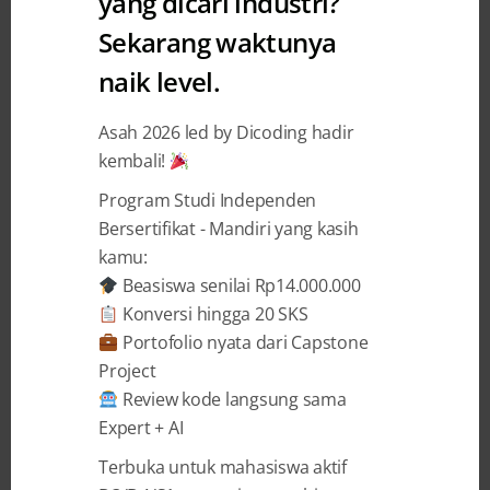
yang dicari industri?
Tutorial
Sekarang waktunya
Android Module #5 : Android
naik level.
Layout
Asah 2026 led by Dicoding hadir
Sidiq Permana
29 July 2015
kembali!
Program Studi Independen
Bersertifikat - Mandiri yang kasih
BAGIKAN
kamu:
Beasiswa senilai Rp14.000.000
Konversi hingga 20 SKS
Portofolio nyata dari Capstone
Project
Halo rekan-rekan developer
!
Review kode langsung sama
Expert + AI
Panduan membuat aplikasi android, telah
Terbuka untuk mahasiswa aktif
kami susun secara komprehensif di Kelas