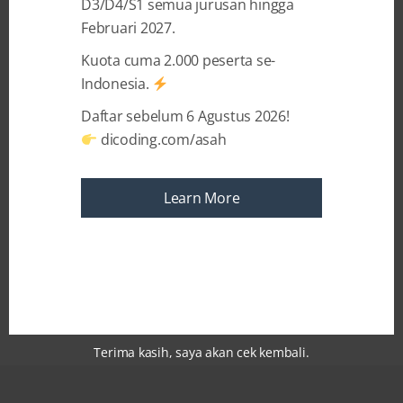
D3/D4/S1 semua jurusan hingga
Menjadi Android Developer Expert pada
Februari 2027.
portal Dicoding
Kuota cuma 2.000 peserta se-
berikut
https://www.dicoding.com/academies/14
Indonesia.
Daftar sebelum 6 Agustus 2026!
Nikmati 125 modul komprehensif, hanya
dicoding.com/asah
bagi kamu yang mendaftar penuh.
Learn More
Kami tunggu ya.
Terima kasih, saya akan cek kembali.