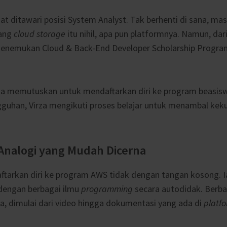
t ditawari posisi System Analyst. Tak berhenti di sana, ma
ang
cloud storage
itu nihil, apa pun platformnya. Namun, dar
 menemukan Cloud & Back-End Developer Scholarship Progra
irza memutuskan untuk mendaftarkan diri ke program beasisw
guhan, Virza mengikuti proses belajar untuk menambal ke
Analogi yang Mudah Dicerna
ftarkan diri ke program AWS tidak dengan tangan kosong. I
dengan berbagai ilmu
programming
secara autodidak. Berba
ya, dimulai dari video hingga dokumentasi yang ada di
platf