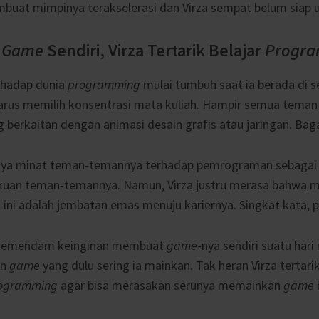
at mimpinya terakselerasi dan Virza sempat belum siap un
t
Game
Sendiri, Virza Tertarik Belajar
Progr
erhadap dunia
programming
mulai tumbuh saat ia berada di 
arus memilih konsentrasi mata kuliah. Hampir semua teman V
 berkaitan dengan animasi desain grafis atau jaringan. B
hnya minat teman-temannya terhadap pemrograman sebagai
akuan teman-temannya. Namun, Virza justru merasa bahwa m
i ini adalah jembatan emas menuju kariernya. Singkat kata, 
un memendam keinginan membuat
game
-nya sendiri suatu hari 
an
game
yang dulu sering ia mainkan. Tak heran Virza terta
ogramming
agar bisa merasakan serunya memainkan
game