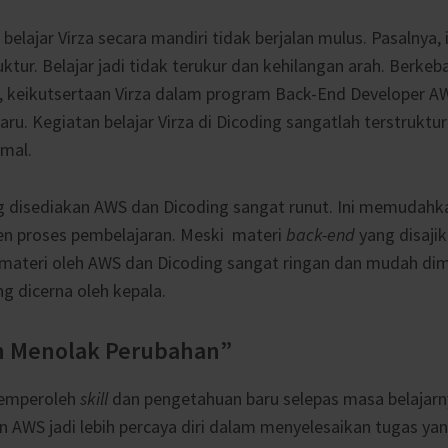
belajar Virza secara mandiri tidak berjalan mulus. Pasalnya,
ktur. Belajar jadi tidak terukur dan kehilangan arah. Berke
 keikutsertaan Virza dalam program Back-End Developer AW
ru. Kegiatan belajar Virza di Dicoding sangatlah terstruktu
timal.
g disediakan AWS dan Dicoding sangat runut. Ini memudahk
 proses pembelajaran. Meski materi
back-end
yang disaji
materi oleh AWS dan Dicoding sangat ringan dan mudah dim
g dicerna oleh kepala.
h Menolak Perubahan”
memperoleh
skill
dan pengetahuan baru selepas masa belajarny
 AWS jadi lebih percaya diri dalam menyelesaikan tugas ya