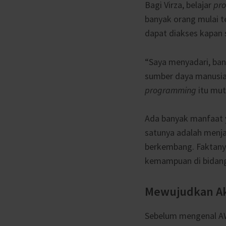
Bagi Virza, belajar
pr
banyak orang mulai 
dapat diakses kapan 
“Saya menyadari, ba
sumber daya manusia 
programming
itu mutl
Ada banyak manfaat 
satunya adalah menjad
berkembang. Faktany
kemampuan di bidang 
Mewujudkan Ak
Sebelum mengenal AW