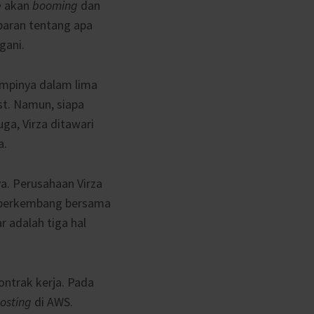
e
akan
booming
dan
aran tentang apa
gani.
impinya dalam lima
st. Namun, siapa
uga, Virza ditawari
a.
 Perusahaan Virza
t berkembang bersama
r adalah tiga hal
ntrak kerja. Pada
osting
di AWS.