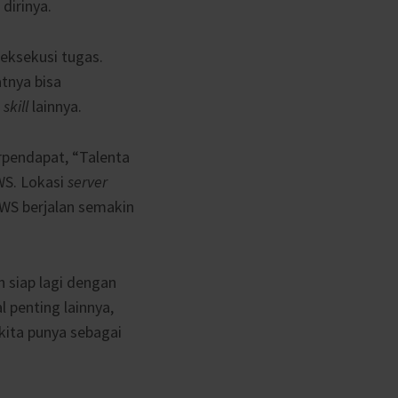
dirinya.
 eksekusi tugas.
tnya bisa
skill
lainnya.
erpendapat, “Talenta
WS. Lokasi
server
AWS berjalan semakin
h siap lagi dengan
l penting lainnya,
kita punya sebagai