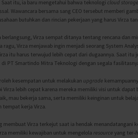
. Saat itu, ia baru mengetahui bahwa teknologi
cloud storag
ssal. Wawancara bersama sang CEO tersebut memberi gamb
rusahaan butuhkan dan rincian pekerjaan yang harus Virza tan
 berlangsung, Virza sempat ditanya tentang rencana dan m
a ragu, Virza menjawab ingin menjadi seorang System Analy
rza itu harus terwujud lebih cepat dari dugaannya. Saat itu j
 di PT Smartindo Mitra Teknologi dengan segala fasilitasny
eroleh kesempatan untuk melakukan
upgrade
kemampuannya.
 Virza lebih cepat karena mereka memiliki visi untuk dapa
ik, mau bekerja sama, serta memiliki keinginan untuk belaja
 tempat kerja Virza.
 membuat Virza terkejut saat ia hendak menandatangani ko
Virza memiliki kewajiban untuk mengelola
resource
yang ter-
h