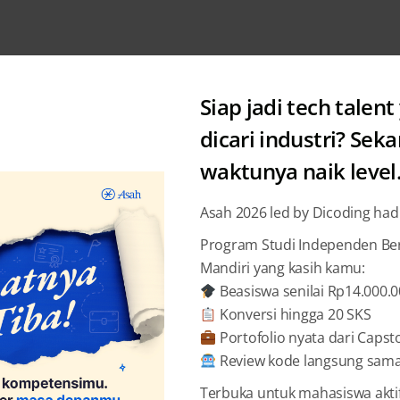
Siap jadi tech talent
dicari industri? Sek
waktunya naik level
Academy
Asah 2026 led by Dicoding had
Akseler
Program Studi Independen Bers
Mandiri yang kasih kamu:
Beasiswa senilai Rp14.000.
Dicodi
Konversi hingga 20 SKS
Portofolio nyata dari Capst
Review kode langsung sama 
BAGIKAN
Terbuka untuk mahasiswa akti