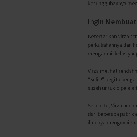
kesungguhannya membu
Ingin Membua
Ketertarikan Virza t
perkuliahannya dan h
mengambil kelas yang
Virza melihat renda
“Sulit!” begitu peng
susah untuk dipelajar
Selain itu, Virza p
dari beberapa pabrik
ilmunya mengenai
pr