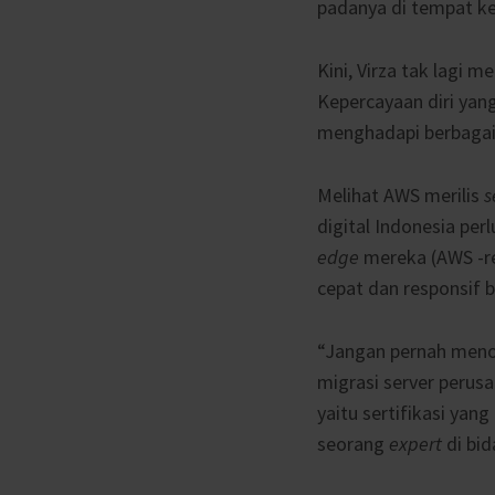
padanya di tempat k
Kini, Virza tak lagi 
Kepercayaan diri yan
menghadapi berbagai
Melihat AWS merilis
s
digital Indonesia per
edge
mereka (AWS -red
cepat dan responsif b
“Jangan pernah menola
migrasi server perus
yaitu sertifikasi ya
seorang
expert
di bid