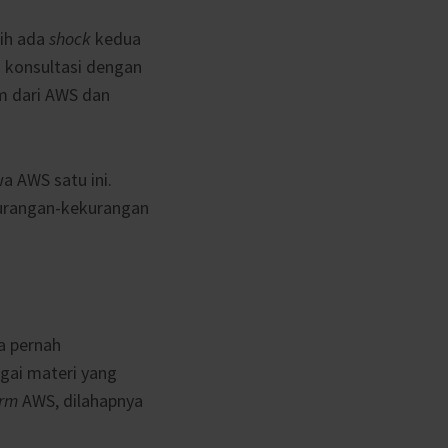
sih ada
shock
kedua
i konsultasi dengan
m dari AWS dan
a AWS satu ini.
kurangan-kekurangan
a pernah
gai materi yang
orm
AWS, dilahapnya