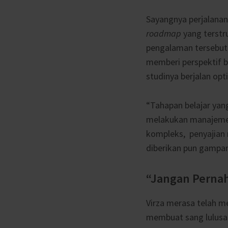
Sayangnya perjalanan 
roadmap
yang terstru
pengalaman tersebut,
memberi perspektif ba
studinya berjalan op
“Tahapan belajar yan
melakukan manajemen
kompleks, penyajian 
diberikan pun gampan
“Jangan Perna
Virza merasa telah 
membuat sang lulusan