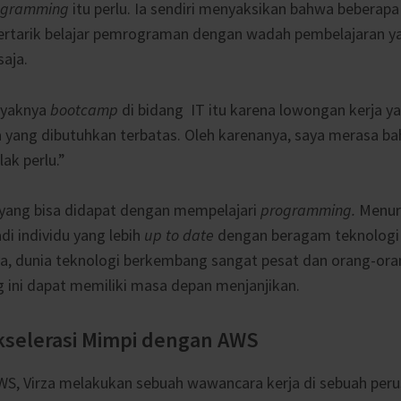
ogramming
itu perlu. Ia sendiri menyaksikan bahwa beberapa
tertarik belajar pemrograman dengan wadah pembelajaran 
saja.
nyaknya
bootcamp
di bidang IT itu karena lowongan kerja y
yang dibutuhkan terbatas. Oleh karenanya, saya merasa bahw
ak perlu.”
yang bisa didapat dengan mempelajari
programming.
Menuru
i individu yang lebih
up to date
dengan beragam teknologi 
a, dunia teknologi berkembang sangat pesat dan orang-or
ini dapat memiliki masa depan menjanjikan.
selerasi Mimpi dengan AWS
S, Virza melakukan sebuah wawancara kerja di sebuah per