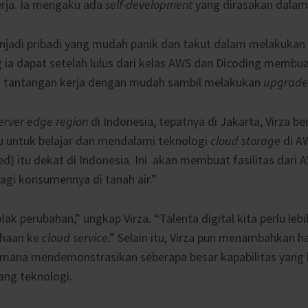
erja. Ia mengaku ada
self-development
yang dirasakan dalam 
menjadi pribadi yang mudah panik dan takut dalam melakukan
g ia dapat setelah lulus dari kelas AWS dan Dicoding membua
 tantangan kerja dengan mudah sambil melakukan
upgrade 
erver edge region
di Indonesia, tepatnya di Jakarta, Virza b
lu untuk belajar dan mendalami teknologi
cloud storage
di A
) itu dekat di Indonesia. Ini akan membuat fasilitas dari 
agi konsumennya di tanah air.”
k perubahan,” ungkap Virza. “Talenta digital kita perlu lebi
ahaan ke
cloud service
.” Selain itu, Virza pun menambahkan ha
ng mana mendemonstrasikan seberapa besar kapabilitas yang 
ang teknologi.