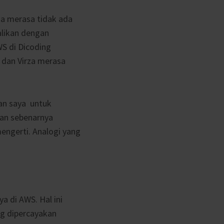
 ia merasa tidak ada
balikan dengan
S di Dicoding
r dan Virza merasa
an saya untuk
kan sebenarnya
engerti. Analogi yang
a di AWS. Hal ini
ng dipercayakan