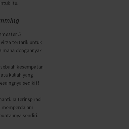
tuk itu.
amming
semester 5
irza tertarik untuk
agaimana dengannya?
 sebuah kesempatan.
ata kuliah yang
pesaingnya sedikit!
nanti. Ia terinspirasi
rik memperdalam
buatannya sendiri.