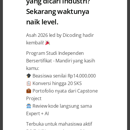
yang dicari industri?
Sekarang waktunya
3 Tips Fresh Graduate jadi
naik level.
Engineer di Unicorn dari
Qassandra Chaidir
Asah 2026 led by Dicoding hadir
kembali!
Audrey Diwantri Alodia
18 November 2021
Program Studi Independen
Bersertifikat - Mandiri yang kasih
kamu:
BAGIKAN
Beasiswa senilai Rp14.000.000
Konversi hingga 20 SKS
Portofolio nyata dari Capstone
Project
Review kode langsung sama
Mengawali perjalanan karier di perusahaan
Expert + AI
startup
berlabel
unicorn
tentu impian banyak
Terbuka untuk mahasiswa aktif
fresh graduate
. Mungkin kamu salah