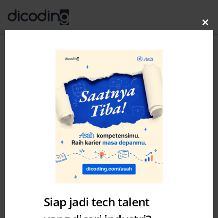
Clo
thi
Blog
MENU
mo
Siap jadi tech talent
Academy