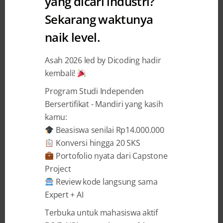
yang dicari industri?
Memenangkan Challenge
Sekarang waktunya
Edukasi untuk Indonesia
naik level.
Kevin Kurniawan
2 May 2016
Asah 2026 led by Dicoding hadir
kembali!
BAGIKAN
Program Studi Independen
Bersertifikat - Mandiri yang kasih
kamu:
Beasiswa senilai Rp14.000.000
Konversi hingga 20 SKS
Portofolio nyata dari Capstone
Bulan Mei adalah bulan dimana kita akan
Project
memperingati Hari Pendidikan Nasional.
Review kode langsung sama
Hari yang ditetapkan oleh pemerintah
Expert + AI
Indonesia untuk memperingati kelahiran Ki
Hadjar Dewantara setiap tanggal 2 Mei.
Terbuka untuk mahasiswa aktif