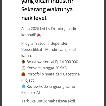
yang dicari industri?
Sekarang waktunya
BAGIKAN
naik level.
Asah 2026 led by Dicoding hadir
kembali!
Program Studi Independen
Pengembang Aplikasi dari 27 kota ikut serta
Bersertifikat - Mandiri yang kasih
dalam tantangan “Create Any Education
kamu:
Apps or Games” Challenge yang
Beasiswa senilai Rp14.000.000
diselenggarakan oleh Dicoding dan Intel
Konversi hingga 20 SKS
Indonesia
Portofolio nyata dari Capstone
Project
Sejumlah 48 pengembang aplikasi
Review kode langsung sama
Expert + AI
(developer)
dari 27 kota se-Indonesia
mengikuti tantangan
“Create Any
Terbuka untuk mahasiswa aktif