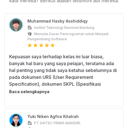
kata mereka? Berikut adalah testimoni asli mereka.
sehari-hari.
Muhammad Hasby Asshiddiqy
Institut Teknologi Nasional Bandung
Memulai Dasar Pemrograman untuk Menjadi
Pengembang Software
Kepuasan saya terhadap kelas ini luar biasa,
banyak hal baru yang saya pelajari, terutama ada
hal penting yang tidak saya ketahui sebelumnya di
pada dokumen URS (User Requirement
Specification), dokumen SKPL (Spesifikasi
Kebutuhan Perangkat Lunak), dan dokumentasi
Baca selengkapnya
tenis aplikasi
Yuki Niken Agfira Kitatrah
PT SAITEC PRIMA MANDIRI