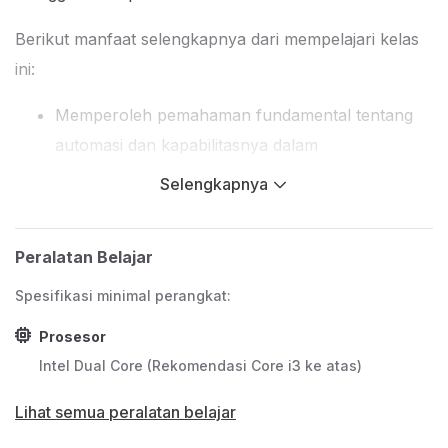
Berikut manfaat selengkapnya dari mempelajari kelas
ini:
Memperoleh pemahaman fundamental tentang
automasi dan kapabilitasnya dalam
menyelesaikan tantangan efisiensi sehari-hari
Selengkapnya
tanpa keahlian pemrograman.
Melatih pola pikir pemecahan masalah dengan
Peralatan Belajar
mampu memetakan proses kerja dan
mengidentifikasi peluang automasi secara logis
Spesifikasi minimal perangkat:
dan sistematis.
Prosesor
Memiliki kemampuan untuk mengevaluasi dan
Intel Dual Core (Rekomendasi Core i3 ke atas)
memprioritaskan automasi berdasarkan
Lihat semua peralatan belajar
perhitungan manfaat dan estimasi usaha yang
diperlukan.