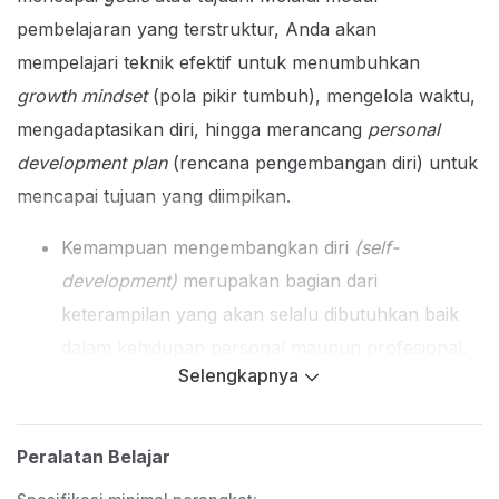
pembelajaran yang terstruktur, Anda akan
mempelajari teknik efektif untuk menumbuhkan
growth mindset
(pola pikir tumbuh), mengelola waktu,
mengadaptasikan diri, hingga merancang
personal
development plan
(rencana pengembangan diri) untuk
mencapai tujuan yang diimpikan.
Kemampuan mengembangkan diri
(self-
development)
merupakan bagian dari
keterampilan yang akan selalu dibutuhkan baik
dalam kehidupan personal maupun profesional.
Selengkapnya
Strategi pengembangan diri yang dipelajari di
kelas ini dapat membantu kita memiliki kesadaran
diri
(self awareness),
menggali kekuatan dan
Peralatan Belajar
kelemahan, menemukan kesempatan, dan