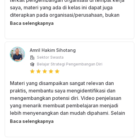
terkait pengembangan organisasi di tempat kerja
saya, materi yang ada di kelas ini dapat juga
diterapkan pada organisasi/perusahaan, bukan
hanya pada diri sendiri.
Baca selengkapnya
Amril Hakim Sihotang
Sektor Swasta
Belajar Strategi Pengembangan Diri
Materi yang disampaikan sangat relevan dan
praktis, membantu saya mengidentifikasi dan
mengembangkan potensi diri. Video penjelasan
yang menarik membuat pembelajaran menjadi
lebih menyenangkan dan mudah dipahami. Selain
itu, adanya submission akhir memberikan
Baca selengkapnya
kesempatan untuk mempraktekkan apa yang telah
dipelajari. Kelas ini sangat direkomendasikan bagi