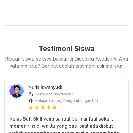
benar-benar memiliki rasa ingin tahu, dan
tertarik pada subjek materi. Sebaik apa pun
materi kelas ini tidak akan berguna tanpa
keseriusan siswa untuk belajar, berlatih, dan
mencoba.
Testimoni Siswa
Setelah mengikuti kelas, siswa mampu
menerapkan berbagai strategi
Ribuan siswa sukses belajar di Dicoding Academy. Apa
kata mereka? Berikut adalah testimoni asli mereka.
pengembangan diri melalui pengelolaan pola
pikir
(growth mindset)
, manajemen waktu
(time management),
dan proses
Nuris Iswahyudi
adaptasi
(adaptability)
dalam kehidupan
Perpenas Banyuwangi
Belajar Strategi Pengembangan Diri
pribadi dan profesional.
Kelas Soft Skill yang sangat bermanfaat sekali,
momen rilis di waktu yang pas, saat ada diskusi