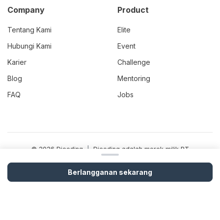
Company
Product
Tentang Kami
Elite
Hubungi Kami
Event
Karier
Challenge
Blog
Mentoring
FAQ
Jobs
© 2026 Dicoding
|
Dicoding adalah merek milik PT
Presentologics, perusahaan induk dari PT Dicoding Akademi
Indonesia.
Berlangganan sekarang
Terms
•
Privacy