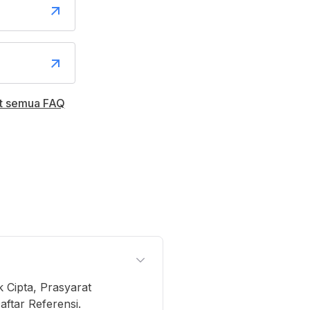
at semua FAQ
 Cipta, Prasyarat
ftar Referensi.