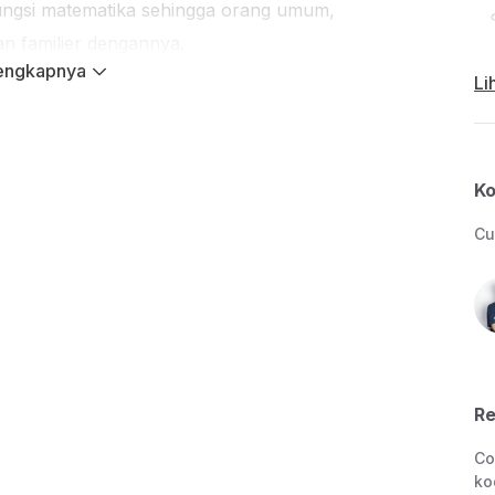
fungsi matematika sehingga orang umum,
an familier dengannya.
engkapnya
 perusahaan ternama seperti Google, Facebook,
Li
ek.
Ko
Cu
ng ingin menguasai paradigma pemrograman
 yang mengacu pada kurikulum STEI ITB.
ang melek IT sehingga wajib memiliki dan dapat
aik.
ng memiliki kemampuan untuk menyelesaikan soal
Re
ram dalam bahasa Haskell. Lulus dari kelas
Co
ell
akan mempermudah pembelajaran.
ko