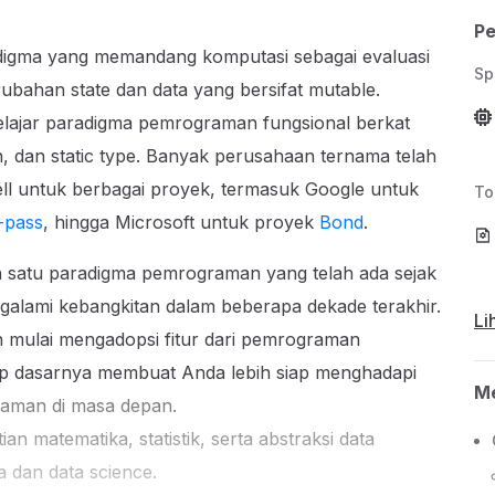
Pe
igma yang memandang komputasi sebagai evaluasi
Sp
rubahan state dan data yang bersifat mutable.
elajar paradigma pemrograman fungsional berkat
on, dan static type. Banyak perusahaan ternama telah
 untuk berbagai proyek, termasuk Google untuk
To
-pass
, hingga Microsoft untuk proyek
Bond
.
 satu paradigma pemrograman yang telah ada sejak
galami kebangkitan dalam beberapa dekade terakhir.
Li
mulai mengadopsi fitur dari pemrograman
p dasarnya membuat Anda lebih siap menghadapi
Me
raman di masa depan.
an matematika, statistik, serta abstraksi data
a dan data science.