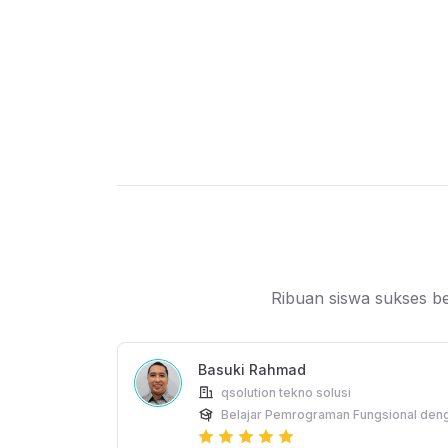
Siswa harus bisa belajar mandiri, 
dan tertarik pada subjek materi, kar
berguna tanpa keseriusan siswa unt
Setelah mengikuti kelas, siswa d
menggunakan paradigma fungsional
Ribuan siswa sukses be
Basuki Rahmad
qsolution tekno solusi
Belajar Pemrograman Fungsional deng