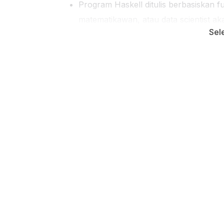
Program Haskell ditulis berbasiskan 
matematikawan, atau data scientist ak
Sel
Haskell telah digunakan oleh banyak
hingga Microsoft untuk berbagai proy
Target dan Sasaran Siswa
Kelas ini ditujukan bagi pemula ya
fungsional melalui bahasa Haskell
Kelas ini dapat diikuti oleh siswa y
mengoperasikan komputer dengan b
Kelas ini didesain untuk pemula ya
matematika dasar dan membuat prog
Memulai Pemrograman dengan Hask