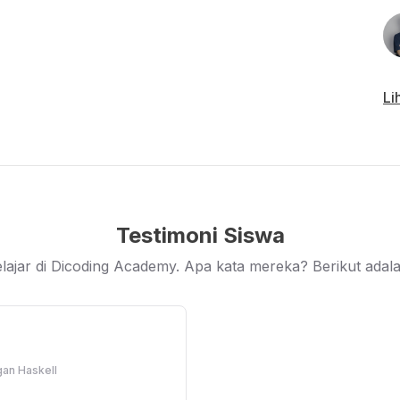
berkomitmen, benar-benar punya rasa ingin tahu,
ena sebaik apa pun materi kelas ini, tidak akan
uk belajar, berlatih, dan mencoba.
iharapkan mampu memecahkan masalah
Li
 melalui bahasa pemrograman Haskell.
Testimoni Siswa
lajar di Dicoding Academy. Apa kata mereka? Berikut adalah
an Haskell