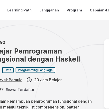
Learning Path
Langganan
Program
Capaian &
.92
lajar Pemrograman
gsional dengan Haskell
:
Data
Programming Language
evel: Pemula
20 Jam Belajar
27
Siswa Terdaftar
lam kemampuan pemrograman fungsional dengan
l melalui teknik list comprehension, pattern