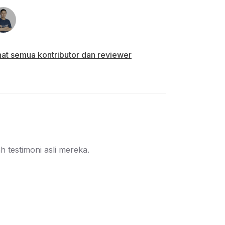
Kuis coding berupa kode interaktif
berisikan masalah yang mesti
diselesaiakan oleh siswa.
hat semua kontributor dan reviewer
Sertifikat kompetensi
 testimoni asli mereka.