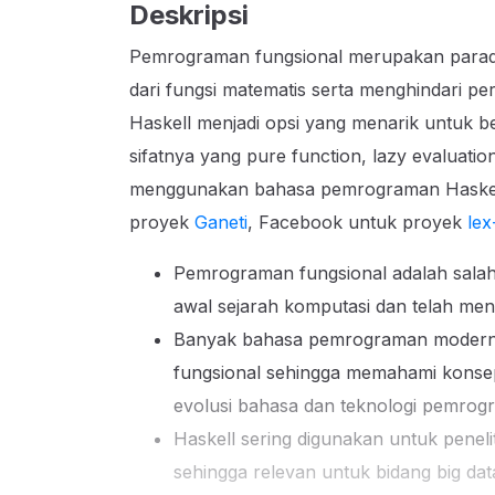
Deskripsi
Pemrograman fungsional merupakan parad
dari fungsi matematis serta menghindari pe
Haskell menjadi opsi yang menarik untuk b
sifatnya yang pure function, lazy evaluati
menggunakan bahasa pemrograman Haskell
proyek
Ganeti
, Facebook untuk proyek
lex
Pemrograman fungsional adalah salah
awal sejarah komputasi dan telah men
Banyak bahasa pemrograman modern 
fungsional sehingga memahami konse
evolusi bahasa dan teknologi pemrog
Haskell sering digunakan untuk peneliti
sehingga relevan untuk bidang big dat