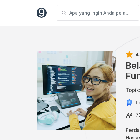
4
Be
Fun
Topik
L
7
Perda
Haskel