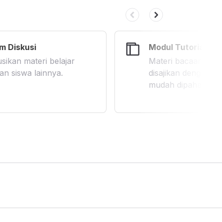
m Diskusi
Modul Tutorial
sikan materi belajar
Materi bacaan elek
an siswa lainnya.
disajikan dengan b
mudah dipahami.