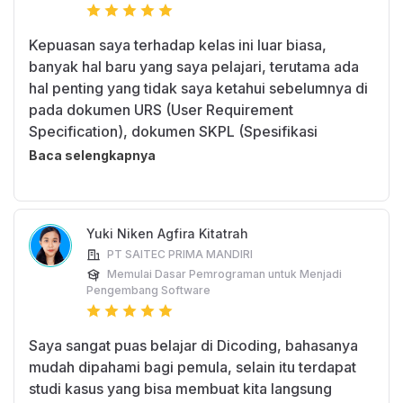
Kepuasan saya terhadap kelas ini luar biasa,
banyak hal baru yang saya pelajari, terutama ada
hal penting yang tidak saya ketahui sebelumnya di
pada dokumen URS (User Requirement
Kenapa saya harus belajar
Specification), dokumen SKPL (Spesifikasi
kelas ini?
Kebutuhan Perangkat Lunak), dan dokumentasi
Baca selengkapnya
tenis aplikasi
Kotlin memiliki banyak kelebihan. Salah satunya
kita jadi bisa menulis kode-kode dalam
Yuki Niken Agfira Kitatrah
pengembangan aplikasi Android dengan lebih
PT SAITEC PRIMA MANDIRI
sederhana dan mudah dipahami.
Memulai Dasar Pemrograman untuk Menjadi
Pengembang Software
Banyak perusahaan besar telah menerapkan
Kotlin sebagai bahasa pemrograman untuk
Saya sangat puas belajar di Dicoding, bahasanya
pengembangan aplikasi Android. Developer
mudah dipahami bagi pemula, selain itu terdapat
dengan skill Kotlin memiliki nilai tambah di mata
studi kasus yang bisa membuat kita langsung