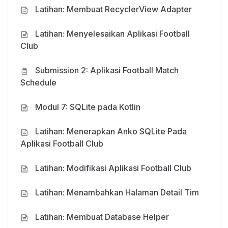
Anda harus mandiri, berkomitmen, benar-benar
Latihan: Membuat RecyclerView Adapter
punya rasa ingin tahu dan tertarik pada subjek.
Latihan: Menyelesaikan Aplikasi Football
Anda harus gigih, temukan topik yang menarik,
Club
bermain-main dan mengotak-atik ilmu yang Anda
dapatkan.
Submission 2: Aplikasi Football Match
Sebaik apa pun materi struktur kelas ini, tak akan
Schedule
berguna tanpa keseriusan Anda untuk belajar,
Modul 7: SQLite pada Kotlin
berlatih, dan mencoba.
Latihan: Menerapkan Anko SQLite Pada
Aplikasi Football Club
Spesifikasi minimal
Latihan: Modifikasi Aplikasi Football Club
Komputer/Laptop:
Latihan: Menambahkan Halaman Detail Tim
Resolusi layar 1366 x 768 (Rekomendasi Full HD
1920 x 1080).
Latihan: Membuat Database Helper
Prosesor Intel i3 (Rekomendasi Core i5 ke atas).