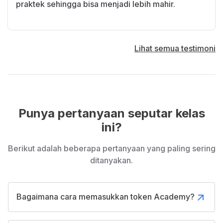
perusahaan.
praktek sehingga bisa menjadi lebih mahir.
Pengembangan aplikasi menggunakan Kotlin bisa
menggunakan library Java yang ada saat ini.
Kotlin menjadi bahasa resmi dalam
Lihat semua testimoni
pengembangan Android, sehingga untuk update
teknologi terbaru akan diutamakan dengan
bahasa Kotlin (
Kotlin-First
).
Dengan menggunakan Kotlin pengembangan
Punya pertanyaan seputar kelas
aplikasi akan jauh lebih cepat.
ini?
Kelas ini merupakan kelas yang disarankan untuk
Berikut adalah beberapa pertanyaan yang paling sering
diikuti sebelum mengikuti kelas
Belajar Android
ditanyakan.
Jetpack Pro
.
Bagaimana cara memasukkan token Academy?
Materi apa saja yang akan