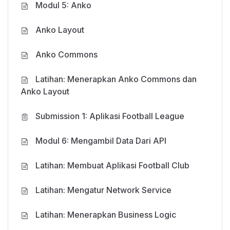
Modul 5: Anko
dalam waktu yang jauh lebih cepat.
Anko Layout
Prasyarat mengikuti kelas ini
Anko Commons
adalah:
Latihan: Menerapkan Anko Commons dan
Anko Layout
Anda diharapkan memiliki latar belakang dan
pemahaman mengenai pemrograman
Submission 1: Aplikasi Football League
menggunakan Kotlin. Anda dapat belajar
Modul 6: Mengambil Data Dari API
mengenai pemrograman Kotlin di
Memulai
Pemrograman Dengan Kotlin
.
Latihan: Membuat Aplikasi Football Club
Anda diharapkan memiliki latar belakang dan
pemahaman mengenai pemrograman Android
Latihan: Mengatur Network Service
dengan menyelesaikan kelas
Belajar Membuat
Latihan: Menerapkan Business Logic
Aplikasi Android untuk Pemula
.