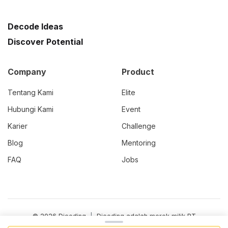
Decode Ideas
Discover Potential
Company
Product
Tentang Kami
Elite
Hubungi Kami
Event
Karier
Challenge
Blog
Mentoring
FAQ
Jobs
© 2026 Dicoding
|
Dicoding adalah merek milik PT
Presentologics, perusahaan induk dari PT Dicoding Akademi