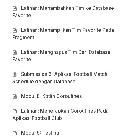
RAM 4GB (Rekomendasi 8GB).
Latihan: Menambahkan Tim ke Database
Favorite
Latihan: Menampilkan Tim Favorite Pada
Tools yang digunakan:
Fragment
Android Studio minimal versi 3.5.
Latihan: Menghapus Tim Dari Database
JRE (Java Runtime Environment) atau JDK (Java
Favorite
Development Kit).
Submission 3: Aplikasi Football Match
Schedule dengan Database
Modul 8: Kotlin Coroutines
Latihan: Menerapkan Coroutines Pada
Aplikasi Football Club
Modul 9: Testing