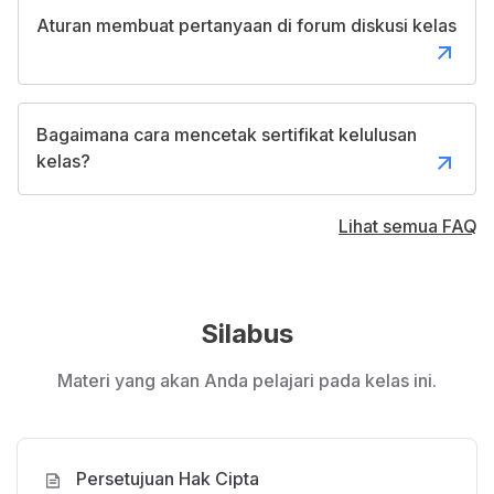
dipelajari?
Aturan membuat pertanyaan di forum diskusi kelas
Pengenalan Kotlin
: Memperkenalkan sejarah
Kotlin, mengapa harus mempelajari Kotlin,
karakteristik Kotlin, dan bagaimana Kotlin
Bagaimana cara mencetak sertifikat kelulusan
berperan dalam pengembangan aplikasi. Materi
kelas?
ini juga akan membahas tentang ekosistem Kotlin.
Kotlin Fundamental
: Memahami tentang teori
Lihat semua FAQ
dasar Kotlin. Dengan mempelajari konsep dasar
dari Kotlin seperti menggunakan tipe data,
membuat fungsi dasar, menangani tipe data null,
Silabus
dan membuat String Template.
Materi yang akan Anda pelajari pada kelas ini.
Object-Oriented Programming
: Memahami
mengenai konsep OOP pada Kotlin, bagaimana
membuat sebuah class, properti dan fungsi dari
Persetujuan Hak Cipta
class, dan mensimulasikan problematika dunia