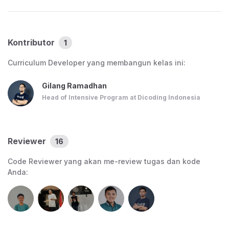
digunakan untuk belajar materi kelas ini selama masih
aktif terdaftar pada kelas.
Kontributor
1
Fasilitas Pengajaran
Materi bacaan elektronik : Materi akan disajikan dalam
Curriculum Developer yang membangun kelas ini:
bentuk teks dan bacaan.
Gilang Ramadhan
Forum diskusi : Setiap kelas memiliki sebuah forum diskusi
Head of Intensive Program at Dicoding Indonesia
yang dapat Anda gunakan untuk bertanya dan berdiskusi.
Evaluasi pembelajaran :
Reviewer
16
Ujian akhir kelas.
Submission (proyek akhir) berupa sebuah aplikasi iOS
Code Reviewer yang akan me-review tugas dan kode
Anda:
sederhana yang dapat menampilkan informasi dalam
bentuk list beserta detailnya.
Sertifikat kompetensi.