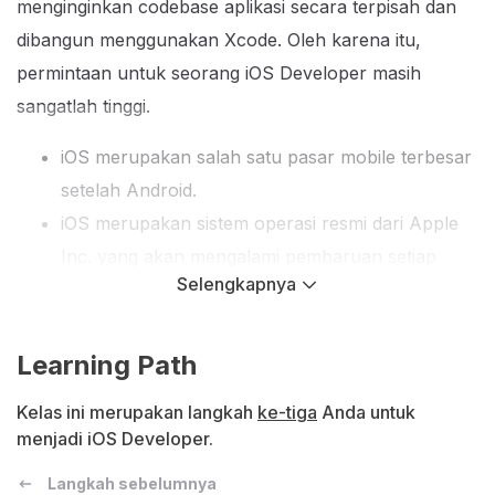
menginginkan codebase aplikasi secara terpisah dan
dibangun menggunakan Xcode. Oleh karena itu,
permintaan untuk seorang iOS Developer masih
sangatlah tinggi.
iOS merupakan salah satu pasar mobile terbesar
setelah Android.
iOS merupakan sistem operasi resmi dari Apple
Inc. yang akan mengalami pembaruan setiap
Selengkapnya
saat. Sehingga, Anda tak perlu ragu untuk
mempelajarinya.
Dengan menjadi iOS Developer, Anda dapat
Learning Path
membuat aplikasi yang bermanfaat untuk banyak
Kelas ini merupakan langkah
ke-tiga
Anda untuk
orang.
menjadi iOS Developer.
Kebutuhan Software Developer di Indonesia
Langkah sebelumnya
sangatlah tinggi. Dan salah satu jalur dari