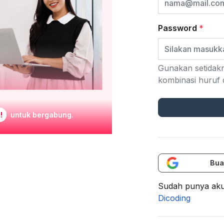
Password
*
Gunakan setidakn
kombinasi huruf 
!
untuk bergabung.
Bua
Sudah punya aku
Dicoding