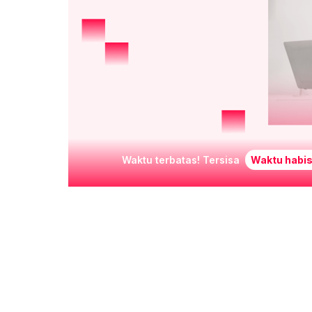
Waktu terbatas! Tersisa
Waktu habis