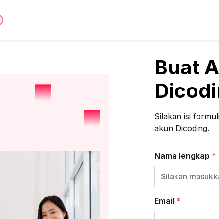
Buat 
Dicod
Silakan isi formu
akun Dicoding.
Nama lengkap
*
Email
*