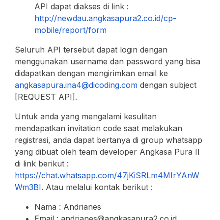
API dapat diakses di link :
http://newdau.angkasapura2.co.id/
cp-
mobile/report/form
Seluruh API tersebut dapat login dengan
menggunakan username dan password yang bisa
didapatkan dengan mengirimkan email ke
angkasapura.ina4@dicoding.com
dengan subject
[REQUEST API].
Untuk anda yang mengalami kesulitan
mendapatkan invitation code saat melakukan
registrasi, anda dapat bertanya di group whatsapp
yang dibuat oleh team developer Angkasa Pura II
di link berikut :
https://chat.whatsapp.com/47jKiSRLm4MIrYAnW
Wm3BI
. Atau melalui kontak berikut :
Nama : Andrianes
Email : andrianes@angkasapura2.co.id