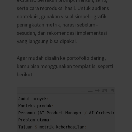
serta cara reproduksi hasil. Untuk audiens
nonteknis, gunakan visual simpel—grafik
peningkatan metrik, narasi sebelum–
sesudah, dan rekomendasi implementasi
yang langsung bisa dipakai.
Agar mudah disalin ke portofolio daring,
kamu bisa menggunakan templat isi seperti
berikut.
1
Judul 
proyek
:
2
Konteks 
produk
:
3
Peranmu
(
AI 
Product 
Manager
/
AI 
Orchestrator
/
4
Problem 
utama
:
5
Tujuan
&
metrik 
keberhasilan
: