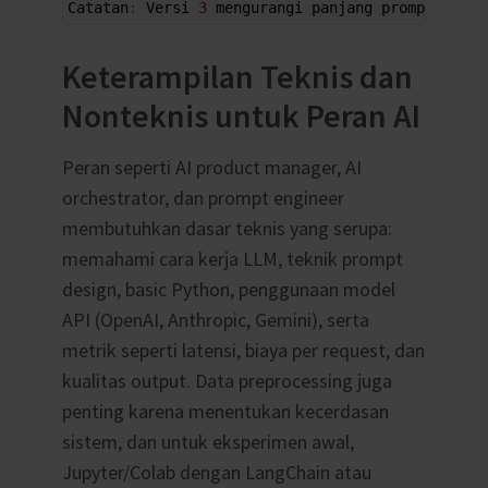
15
Catatan
:
Versi
3
mengurangi 
panjang 
prompt 
dan 
m
Keterampilan Teknis dan
Nonteknis untuk Peran AI
Peran seperti AI product manager, AI
orchestrator, dan prompt engineer
membutuhkan dasar teknis yang serupa:
memahami cara kerja LLM, teknik prompt
design, basic Python, penggunaan model
API (OpenAI, Anthropic, Gemini), serta
metrik seperti latensi, biaya per request, dan
kualitas output. Data preprocessing juga
penting karena menentukan kecerdasan
sistem, dan untuk eksperimen awal,
Jupyter/Colab dengan LangChain atau