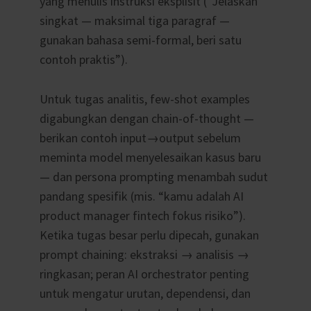
yang menulis instruksi eksplisit (“Jelaskan
singkat — maksimal tiga paragraf —
gunakan bahasa semi-formal, beri satu
contoh praktis”).
Untuk tugas analitis, few-shot examples
digabungkan dengan chain-of-thought —
berikan contoh input→output sebelum
meminta model menyelesaikan kasus baru
— dan persona prompting menambah sudut
pandang spesifik (mis. “kamu adalah AI
product manager fintech fokus risiko”).
Ketika tugas besar perlu dipecah, gunakan
prompt chaining: ekstraksi → analisis →
ringkasan; peran AI orchestrator penting
untuk mengatur urutan, dependensi, dan