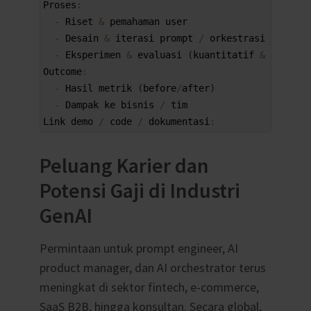
6
Proses
:
7
-
Riset
&
pemahaman 
user
8
-
Desain
&
iterasi 
prompt
/
orkestrasi
9
-
Eksperimen
&
evaluasi
(
kuantitatif
&
kualita
10
Outcome
:
11
-
Hasil 
metrik
(
before
/
after
)
12
-
Dampak 
ke 
bisnis
/
tim
13
Link 
demo
/
code
/
dokumentasi
:
Peluang Karier dan
Potensi Gaji di Industri
GenAI
Permintaan untuk prompt engineer, AI
product manager, dan AI orchestrator terus
meningkat di sektor fintech, e-commerce,
SaaS B2B, hingga konsultan. Secara global,