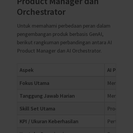
Product Manager dan
Orchestrator
Untuk memahami perbedaan peran dalam
pengembangan produk berbasis GenAI,
berikut rangkuman perbandingan antara AI
Product Manager dan AI Orchestrator.
Aspek
AI Product
Fokus Utama
Menentuk
Tanggung Jawab Harian
Menyusun pr
Skill Set Utama
Product th
KPI / Ukuran Keberhasilan
Pertumbuhan