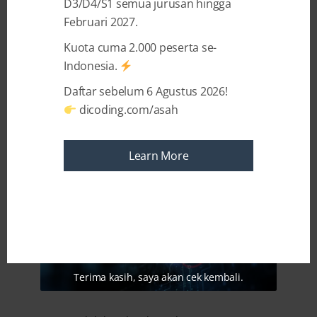
D3/D4/S1 semua jurusan hingga
menjelaskan perbedaan peran baru, seperti
Februari 2027.
AI product manager
dan
AI orchestrator
,
keterampilan yang diperlukan, contoh tugas
Kuota cuma 2.000 peserta se-
harian, alat populer, serta langkah praktis
Indonesia.
untuk memulai
karier
dan membangun
Daftar sebelum 6 Agustus 2026!
portofolio yang menarik perekrut.
dicoding.com/asah
Alasan GenAI Mengubah
Learn More
Lanskap Karier Teknologi
Terima kasih, saya akan cek kembali.