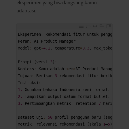
eksperimen yang bisa langsung kamu
adaptasi.
1
Eksperimen
:
Rekomendasi 
fitur 
untuk 
pengguna 
bar
2
Peran
:
AI 
Product 
Manager
3
Model
:
gpt
-
4.1
,
temperature
=
0.3
,
max_tokens
=
400
4
5
Prompt
(
versi
3
)
:
6
Konteks
:
Kamu 
adalah
<
em
>
AI 
Product 
Manager
<
/
em
>
7
Tujuan
:
Berikan
3
rekomendasi 
fitur 
berikut 
alas
8
Instruksi
:
9
1.
Gunakan 
bahasa 
Indonesia 
semi
-
formal
.
10
2.
Tampilkan 
output 
dalam 
format 
bullet
.
11
3.
Pertimbangkan 
metrik
:
retention
7
hari 
dan 
co
12
13
Dataset 
uji
:
50
profil 
pengguna 
baru
(
segmen 
pel
14
Metrik
:
relevansi 
rekomendasi
(
skala
1
–
5
)
,
kejel