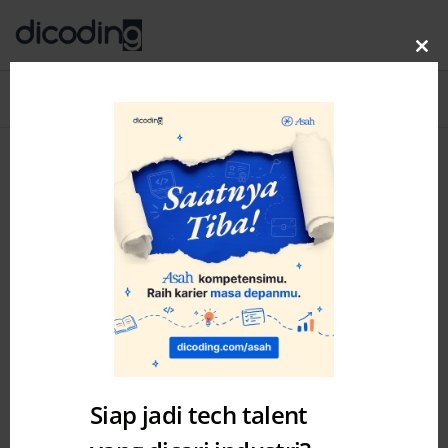
Clo
thi
Blog
MENU
mo
Siap jadi tech talent
Academy
Misc
News
Story