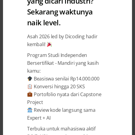
yang dicari industri?
Sekarang waktunya
Karier Baru Prompt Engineer
naik level.
dan Peran AI Modern
Asah 2026 led by Dicoding hadir
Dicoding Indonesia
12 December 2025
kembali!
Program Studi Independen
BAGIKAN
Bersertifikat - Mandiri yang kasih
kamu:
Beasiswa senilai Rp14.000.000
Konversi hingga 20 SKS
Portofolio nyata dari Capstone
Project
Prompt engineer
adalah peran sentral pada
Review kode langsung sama
era GenAI yang menghubungkan
Expert + AI
kemampuan model generatif dengan
kebutuhan produk dan bisnis. Artikel ini
Terbuka untuk mahasiswa aktif